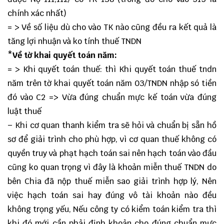
chính xác nhất)
= > Về số liệu dù cho vào TK nào cũng đều ra kết quả là
tăng lợi nhuận và ko tính thuế TNDN
*Về tờ khai quyết toán năm:
= > Khi quyết toán thuế: thì Khi quyết toán thuế tndn
năm trên tờ khai quyết toán năm 03/TNDN nhập só tiền
đó vào C2 => Vừa đúng chuẩn mực kế toán vừa đúng
luật thuế
– Khi cơ quan thanh kiểm tra sẽ hỏi và chuẩn bị sẵn hồ
sơ để giải trình cho phù hợp, vì cơ quan thuế không có
quyền truy và phạt hạch toán sai nên hạch toán vào đầu
cũng ko quan trọng vì đây là khoản miễn thuế TNDN do
bên Chia đã nộp thuế miễn sao giải trình hợp lý, Nên
việc hạch toán sai hay đúng vô tài khoản nào đều
không trọng yếu, Nếu công ty có kiểm toán kiểm tra thì
khi đó mới cần phải định khoản cho đúng chuẩn mực