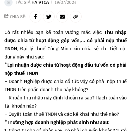
TÁC GIẢ
HAIVTCA
19/07/2024
CHIA SẺ:
Có rất nhiều bạn kế toán vướng măc việc
Thu nhập
được chia từ hoạt động góp vốn,... có phải nộp thuế
TNDN
, Đại lý thuế Công Minh xin chia sẻ chi tiết nội
dung này như sau:
*Lợi nhuận được chia từ hoạt động đầu tư vốn có phải
nộp thuế TNDN
– Doanh Nghiệp được chia cổ tức vậy có phải nộp thuế
TNDN trên phần doanh thu này không?
– Khoản thu nhập này định khoản ra sao? Hạch toán vào
tài khoản nào?
– Quyết toán thuế TNDN và các kê khai như thế nào?
*Trường hợp doanh nghiệp phát sinh như sau:
1. Công ty cho cá nhân vay, có phải chuyển khoản? 2. Cổ