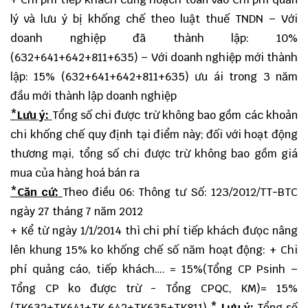
lý và lưu ý bị khống chế theo luật thuế TNDN – Với
doanh nghiệp đã thành lập: 10%
(632+641+642+811+635) – Với doanh nghiệp mới thành
lập: 15% (632+641+642+811+635) ưu ái trong 3 năm
đầu mới thành lập doanh nghiệp
*Lưu ý:
Tổng số chi được trừ không bao gồm các khoản
chi khống chế quy định tại điểm này; đối với hoạt động
thương mại, tổng số chi được trừ không bao gồm giá
mua của hàng hoá bán ra
*Căn cứ:
Theo điều 06: Thông tư Số: 123/2012/TT-BTC
ngày 27 tháng 7 năm 2012
+ Kể từ ngày 1/1/2014 thì chi phí tiếp khách đưọc nâng
lên khung 15% ko khống chế số năm hoạt động: + Chi
phí quảng cáo, tiếp khách…. = 15%(Tổng CP Psinh –
Tổng CP ko được trừ - Tổng CPQC, KM)= 15%
(TK632+TK641+TK 642+TK635+TK811)
* Lưu ý:
Tổng số