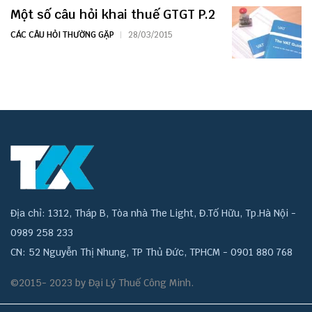
Một số câu hỏi khai thuế GTGT P.2
CÁC CÂU HỎI THƯỜNG GẶP
28/03/2015
Địa chỉ: 1312, Tháp B, Tòa nhà The Light, Đ.Tố Hữu, Tp.Hà Nội -
0989 258 233
CN: 52 Nguyễn Thị Nhung, TP Thủ Đức, TPHCM - 0901 880 768
©2015- 2023 by Đại Lý Thuế Công Minh.