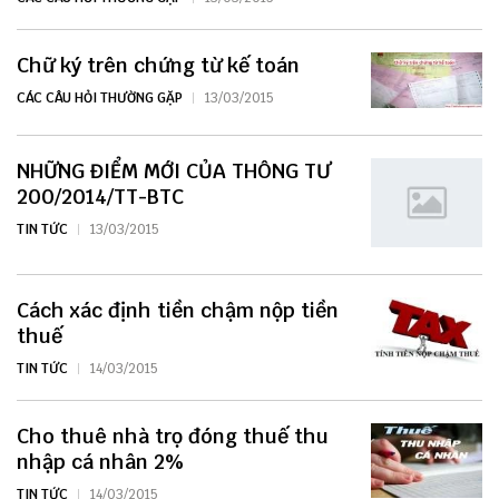
Chữ ký trên chứng từ kế toán
CÁC CÂU HỎI THƯỜNG GẶP
13/03/2015
NHỮNG ĐIỂM MỚI CỦA THÔNG TƯ
200/2014/TT-BTC
TIN TỨC
13/03/2015
Cách xác định tiền chậm nộp tiền
thuế
TIN TỨC
14/03/2015
Cho thuê nhà trọ đóng thuế thu
nhập cá nhân 2%
TIN TỨC
14/03/2015