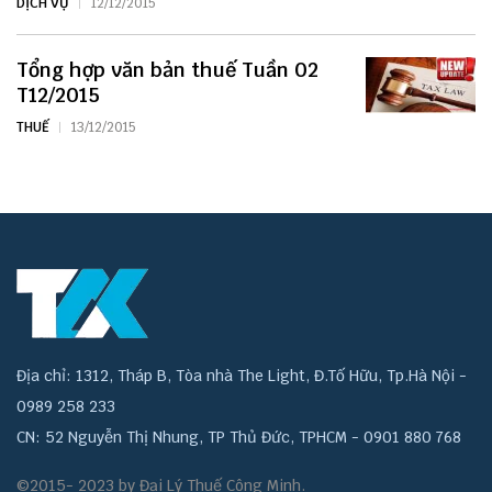
DỊCH VỤ
12/12/2015
Tổng hợp văn bản thuế Tuần 02
T12/2015
THUẾ
13/12/2015
Địa chỉ: 1312, Tháp B, Tòa nhà The Light, Đ.Tố Hữu, Tp.Hà Nội -
0989 258 233
CN: 52 Nguyễn Thị Nhung, TP Thủ Đức, TPHCM - 0901 880 768
©2015- 2023 by Đại Lý Thuế Công Minh.