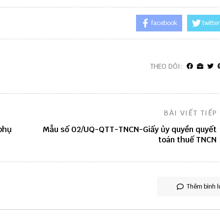
facebook
twitter
THEO DÕI:
BÀI VIẾT TIẾP
phụ
Mẫu số 02/UQ-QTT-TNCN-Giấy ủy quyền quyết
toán thuế TNCN
Thêm bình l