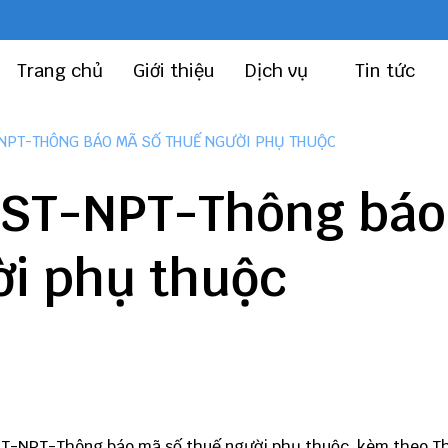
Trang chủ
Giới thiệu
Dịch vụ
Tin tức
NPT-THÔNG BÁO MÃ SỐ THUẾ NGƯỜI PHỤ THUỘC
MST-NPT-Thông báo
ời phụ thuộc
ST-NPT-Thông báo mã số thuế người phụ thuộc, kèm theo T