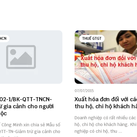
NCN
THUẾ GTGT
07/07/2015
 02-1/BK-QTT-TNCN-
Xuất hóa đơn đối với c
ừ gia cảnh cho người
thu hộ, chi hộ khách h
uộc
Doanh nghiệp có rất nhiều các
hộ, chi hộ cho khách hàng. Kh
ế Công Minh xin chia sẻ Mẫu số
nghiệp có chi hộ, thu ...
TT-TN-Giảm trừ gia cảnh cho