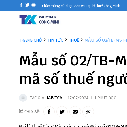
Chào mừng các bạn đến với Đại lý thuế Công Minh
TRANG CHỦ
TIN TỨC
THUẾ
MẪU SỐ 02/TB-MST-
Mẫu số 02/TB-
mã số thuế ngư
TÁC GIẢ
HAIVTCA
17/07/2024
1 PHÚT ĐỌC
CHIA SẺ:
Đại lý thuế
Công Minh
xin chia sẻ Mẫu số 02/TB-M