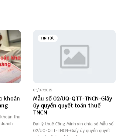
TIN TỨC
05/07/2015
ác khoản
Mẫu số 02/UQ-QTT-TNCN-Giấy
àng
ủy quyền quyết toán thuế
TNCN
 khoản thu
i doanh
Đại lý thuế Công Minh xin chia sẻ Mẫu số
02/UQ-QTT-TNCN-Giấy ủy quyền quyết