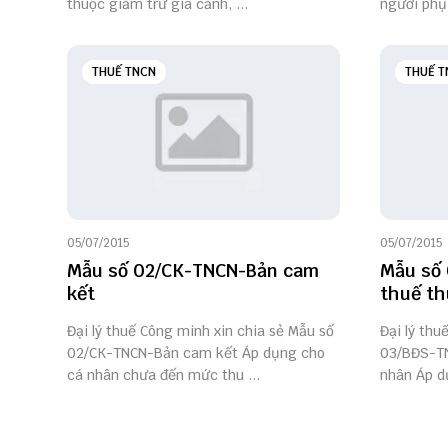
thuộc giảm trừ gia cảnh, ...
người phụ
THUẾ TNCN
THUẾ T
05/07/2015
05/07/2015
Mẫu số 02/CK-TNCN-Bản cam
Mẫu số 
kết
thuế th
Đại lý thuế Công minh xin chia sẻ Mẫu số
Đại lý thu
02/CK-TNCN-Bản cam kết Áp dụng cho
03/BĐS-TN
cá nhân chưa đến mức thu ...
nhân Áp dụ