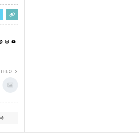
 THEO
uận