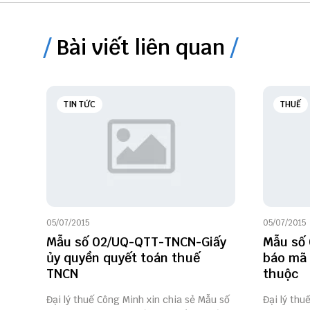
Bài viết liên quan
TIN TỨC
THUẾ
05/07/2015
05/07/2015
Mẫu số 02/UQ-QTT-TNCN-Giấy
Mẫu số
ủy quyền quyết toán thuế
báo mã 
TNCN
thuộc
Đại lý thuế Công Minh xin chia sẻ Mẫu số
Đại lý thu