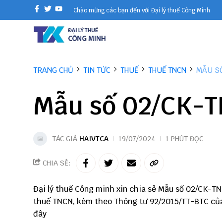
Chào mừng các bạn đến với Đại lý thuế Công Minh
TRANG CHỦ
TIN TỨC
THUẾ
THUẾ TNCN
MẪU SỐ
Mẫu số 02/CK-
TÁC GIẢ
HAIVTCA
19/07/2024
1 PHÚT ĐỌC
CHIA SẺ:
Đại lý thuế
Công minh
xin chia sẻ Mẫu số 02/CK-T
thuế TNCN, kèm theo Thông tư 92/2015/TT-BTC của
đây