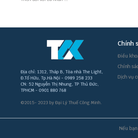
Chính 
Điều kho
Chính sá
Địa chỉ: 1312, Tháp B, Tòa nhà The Light,
Dịch vụ c
Đ.Tố Hữu, Tp.Hà Nội - 0989 258 233
CN: 52 Nguyễn Thị Nhung, TP Thủ Đức,
TPHCM - 0901 880 768
©2015- 2023 by Đại Lý Thuế Công Minh.
Nếu bạn 