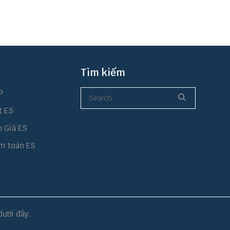
Tìm kiếm
P
t ES
h Giá ES
m toán ES
dưới đây.