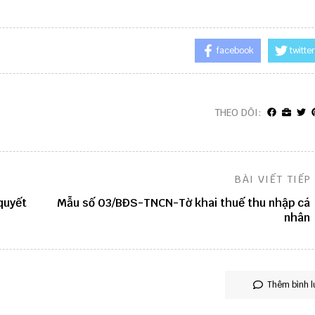
facebook
twitter
THEO DÕI:
BÀI VIẾT TIẾP
quyết
Mẫu số 03/BĐS-TNCN-Tờ khai thuế thu nhập cá
nhân
Thêm bình l