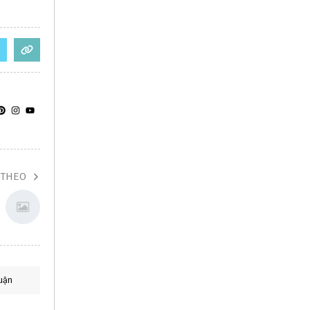
 THEO
uận