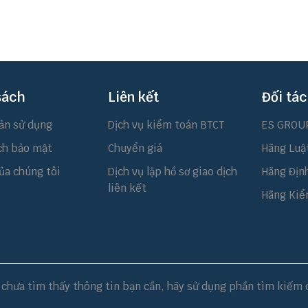
sách
Liên kết
Đối tác
ản sử dụng
Dịch vụ kiểm toán BTCT
ES GROU
ch bảo mật
Chuyển giá
Hãng Luậ
ủa chúng tôi
Dịch vụ lập hồ sơ giao dịch
Hãng Địn
liên kết
Hãng Kiể
chưa tìm thấy thông tin bạn cần, hãy sử dụng phần tìm kiếm 