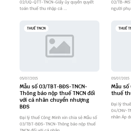
02/UQ-QTT-TNCN-Giấy ủy quyền quyết
02/TB-MS
toán thuế thu nhập cá ...
người phụ 
THUẾ TNCN
THUẾ T
05/07/2015
05/07/2015
Mẫu số 03/TBT-BĐS-TNCN-
Mẫu số 
Thông báo nộp thuế TNCN đối
thuế th
với cá nhân chuyển nhượng
Đại lý thu
BĐS
04/CNV-TN
nhân Áp dụ
Đại lý thuế Công Minh xin chia sẻ Mẫu số
03/TBT-BĐS-TNCN-Thông báo nộp thuế
TNCN đối với cá nhân ...