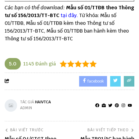
Các bạn có thể download:
Mẫu số 01/TTĐB theo Thông
tư số 156/2013/TT-BTC
tại đây
.
Từ khóa: Mẫu số
01/TTĐB, Mẫu số 01/TTĐB kèm theo Thông tư số
156/2013/TT-BTC, Mẫu số 01/TTĐB ban hành kèm theo
Thông tư số 156/2013/TT-BTC
5.0
1145
Đánh giá
facebook
TÁC GIẢ
HAIVTCA
ADMIN
BÀI VIẾT TRƯỚC
BÀI VIẾT TIẾP THEO
Mẫu số 04/GTGT theo
Mẫu TB01/AC ban hành