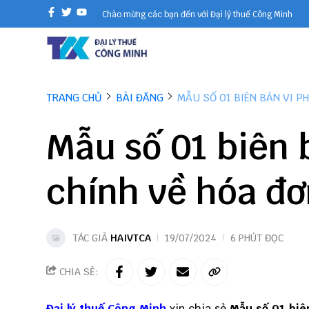
Chào mừng các bạn đến với Đại lý thuế Công Minh
TRANG CHỦ
BÀI ĐĂNG
MẪU SỐ 01 BIÊN BẢN VI P
Mẫu số 01 biên
chính về hóa đơ
TÁC GIẢ
HAIVTCA
19/07/2024
6 PHÚT ĐỌC
CHIA SẺ:
Đại lý thuế
Công Minh
xin chia sẻ
Mẫu số 01 biê