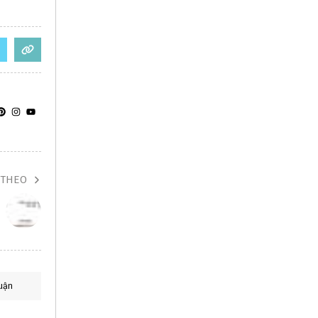
 THEO
uận