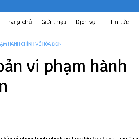
Trang chủ
Giới thiệu
Dịch vụ
Tin tức
HẠM HÀNH CHÍNH VỀ HÓA ĐƠN
 bản vi phạm hành
n
n bản vi phạm hành chính về hóa đơn
ban hành theo Thôn