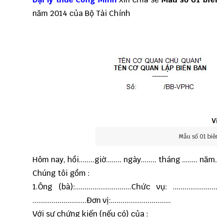
năm 2014 của Bộ Tài Chính
Mẫu số 01 biê
Hôm nay, hồi........giờ........ ngày........ tháng ........ năm........ 
Chúng tôi gồm :
1.Ông (bà):.............................Chức vụ: .....................
............................Đơn vị:...............................
Với sự chứng kiến (nếu có) của :