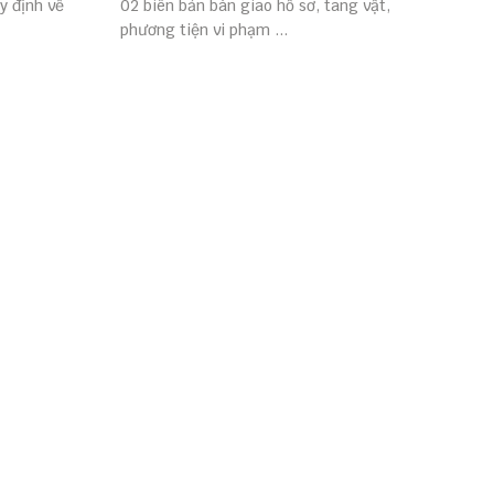
y định về
02 biên bản bàn giao hồ sơ, tang vật,
phương tiện vi phạm ...