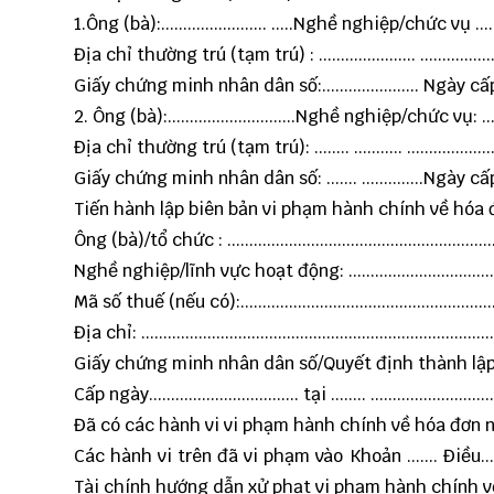
1.Ông (bà):........................ .....Nghề nghiệp/chức vụ .............
Địa chỉ thường trú (tạm trú) : ...................... ........................
Giấy chứng minh nhân dân số:...................... Ngày cấp: ....
2. Ông (bà):.............................Nghề nghiệp/chức vụ: ............
Địa chỉ thường trú (tạm trú): ........ ........... ...........................
Giấy chứng minh nhân dân số: ....... ..............Ngày cấp: ....
Tiến hành lập biên bản vi phạm hành chính về hóa đ
Ông (bà)/tổ chức : .................................................................
Nghề nghiệp/lĩnh vực hoạt động: ..........................................
Mã số thuế (nếu có):..............................................................
Địa chỉ: .................................................................................
Giấy chứng minh nhân dân số/Quyết định thành lập hoặc ĐK
Cấp ngày.................................. tại ........ ...............................
Đã có các hành vi vi phạm hành chính về hóa đơn như sau : .
Các hành vi trên đã vi phạm vào Khoản ....... Điều.
Tài chính hướng dẫn xử phạt vi phạm hành chính v