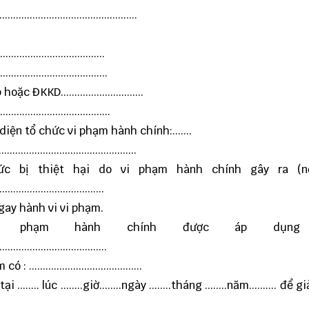
......................................
.....................................
......................................
KD..............................
.....................................
iện tổ chức vi phạm hành chính:.......
....................................
hức bị thiệt hại do vi phạm hành chính gây ra (n
......................................
gay hành vi vi phạm.
i phạm hành chính được áp dụng
.......................................
...................................
.. lúc ........giờ........ngày ........tháng ........năm.......... để 