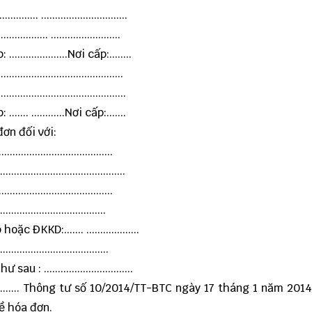
..... ...............................
.......... .........................
.................Nơi cấp:........
...................................
......................................
... ............Nơi cấp:.......
ơn đối với:
....................................
....................................
....................................
.....................................
KD:....... ...................
....................................
...............................
......... Thông tư số 10/2014/TT-BTC ngày 17 tháng 1 năm 201
ề hóa đơn.