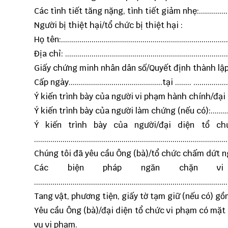
Các tình tiết tăng nặng, tình tiết giảm nhẹ:..........................
Người bị thiệt hại/tổ chức bị thiệt hại :
Họ tên:...................................................................................
Địa chỉ: .................................................................................
Giấy chứng minh nhân dân số/Quyết định thành lập hoặc ĐK
Cấp ngày..............................................tại ........ ....................
Ý kiến trình bày của người vi phạm hành chính/đại d
Ý kiến trình bày của người làm chứng (nếu có):......................
Ý kiến trình bày của người/đại diện tổ c
...............................................................................................
Chúng tôi đã yêu cầu Ông (bà)/tổ chức chấm dứt n
Các biện pháp ngăn chặn v
...............................................................................................
Tang vật, phương tiện, giấy tờ tạm giữ (nếu có) gồm có : ......
Yêu cầu Ông (bà)/đại diện tổ chức vi phạm có mặt tại ......
vụ vi phạm.