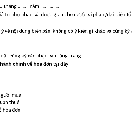
tháng ......... năm .................
 giá trị như nhau, và được giao cho người vi phạm/đại diện tổ
ý về nội dung biên bản, không có ý kiến gì khác và cùng ký 
...................................................................................
ó mặt cùng ký xác nhận vào từng trang.
 hành chính về hóa đơn
tại đây
 người mua
quan thuế
ề hóa đơn