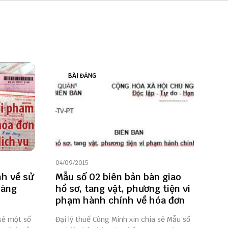
BÀI ĐĂNG
04/09/2015
nh về sử
Mẫu số 02 biên bản bàn giao
hàng
hồ sơ, tang vật, phương tiện vi
phạm hành chính về hóa đơn
 sẻ một số
Đại lý thuế Công Minh xin chia sẻ Mẫu số