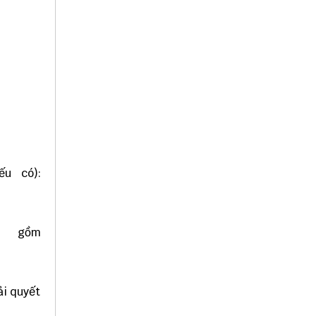
ếu có):
 gồm
giải quyết