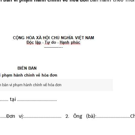
n bản vi phạm hành chính về hóa đơn
tại .................................
.......Đơn vị:............................... 2. Ông (bà):.........................