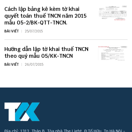
Cách lập bảng kê kèm tờ khai
quyết toán thuế TNCN năm 2015
mẫu 05-2/BK-QTT-TNCN.
BÀI VIẾT
25/07/2015
Hướng dẫn lập tờ khai thuế TNCN
theo quý mẫu 05/KK-TNCN
BÀI VIẾT
26/07/2015
Địa chỉ: 1312, Tháp B, Tòa nhà The Light, Đ.Tố Hữu, Tp.Hà Nội -