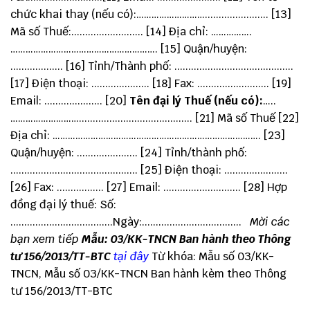
chức khai thay (nếu có):………………………....................... [13]
Mã số Thuế:.......................... [14] Địa chỉ: …………….
…………………………………………………. [15] Quận/huyện:
................... [16] Tỉnh/Thành phố: ...........................................
[17] Điện thoại: ..................... [18] Fax: .......................... [19]
Email: ..................... [20]
Tên đại lý Thuế (nếu có):
…..
………………………......................................... [21] Mã số Thuế [22]
Địa chỉ: ………………………………………………………………………. [23]
Quận/huyện: ...................... [24] Tỉnh/thành phố:
.............................................. [25] Điện thoại: .......................
[26] Fax: ................. [27] Email: ............................ [28] Hợp
đồng đại lý thuế: Số:
.....................................Ngày:....................................
Mời các
bạn xem tiếp
Mẫu: 03/KK-TNCN Ban hành theo Thông
tư 156/2013/TT-BTC
tại đây
Từ khóa: Mẫu số 03/KK-
TNCN, Mẫu số 03/KK-TNCN Ban hành kèm theo Thông
tư 156/2013/TT-BTC