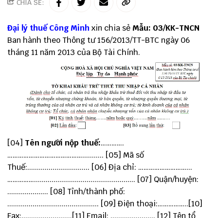
CHIA SẺ:
Đại lý thuế
Công Minh
xin chia sẻ
Mẫu: 03/KK-TNCN
Ban hành theo Thông tư 156/2013/TT-BTC ngày 06
tháng 11 năm 2013 của Bộ Tài Chính.
[04]
Tên người nộp thuế:
………….
……………………………………........... [05] Mã số
Thuế:................................ [06] Địa chỉ: ………………………...
…………….................................................... [07] Quận/huyện:
..................... [08] Tỉnh/thành phố:
............................................... [09] Điện thoại:……………..[10]
Fax:..........................[11] Email: ....................... [12] Tên tổ