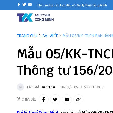
Chào mừng các bạn đến với Đại lý thuế Công Minh
TRANG CHỦ
BÀI VIẾT
MẪU 05/KK-TNCN BAN HÀNH 
Mẫu 05/KK-TNC
Thông tư 156/2
TÁC GIẢ
HAIVTCA
18/07/2024
2 PHÚT ĐỌC
CHIA SẺ:
Đại lý thuế
Công Minh
xin chia sẻ
Mẫu 05/KK-TN