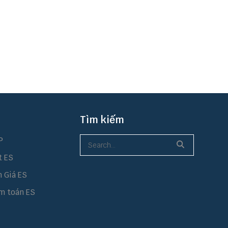
Tìm kiếm
P
t ES
h Giá ES
m toán ES