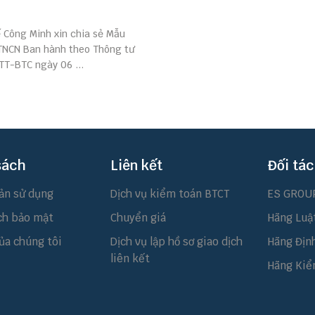
ế Công Minh xin chia sẻ Mẫu
NCN Ban hành theo Thông tư
TT-BTC ngày 06 ...
sách
Liên kết
Đối tác
ản sử dụng
Dịch vụ kiểm toán BTCT
ES GROU
ch bảo mật
Chuyển giá
Hãng Luậ
ủa chúng tôi
Dịch vụ lập hồ sơ giao dịch
Hãng Địn
liên kết
Hãng Kiể