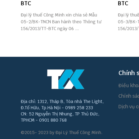
BTC
BTC
Đại lý thuế Công Minh xin chia sẻ Mẫu
Đại lý thu
05-2/BK-TNCN Ban hành theo Thông tư
05-3/BK-T
156/2013/TT-BTC ngày 06 ...
156/2013/
Chính 
Điều kho
Chính sá
Địa chỉ: 1312, Tháp B, Tòa nhà The Light,
Dịch vụ c
Đ.Tố Hữu, Tp.Hà Nội - 0989 258 233
CN: 52 Nguyễn Thị Nhung, TP Thủ Đức,
TPHCM - 0901 880 768
©2015- 2023 by Đại Lý Thuế Công Minh.