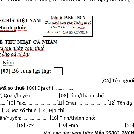
[04] Tên người
] Mã số thuế: [06] Địa chỉ: ……………..
......... [07] Quận/huyện: ..................... [08] Tỉnh/thành phố:
………..[10] Fax:..........................[11] Email: ...................... [12] Tên 
........ [13] Mã số thuế: [14] Địa chỉ:
..................... [16] Tỉnh/thành phố:
................. [18] Fax: .................. [19] Email: .................................. 
..............................
Mời các bạn xem tiếp:
Mẫu 05/KK-TNCN