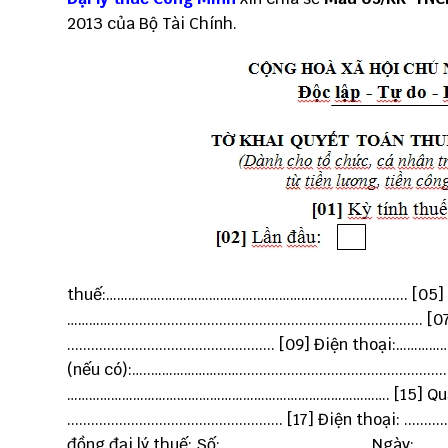
2013 của Bộ Tài Chính.
thuế:…………….…………………….……………........................ [05
………….....................................................................
.................................................... [09] Điện thoại:………
(nếu có):…..…………………….............................................
……………………………………………………………………………. [15] Quận/huyện: .
...................................................... [17] Điện thoại: .......
đồng đại lý thuế: Số: .....................................Ngày:..............