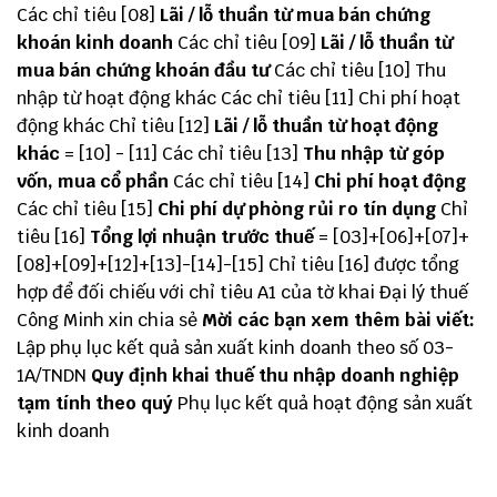
Các chỉ tiêu [08]
Lãi / lỗ thuần từ mua bán chứng
khoán kinh doanh
Các chỉ tiêu [09]
Lãi / lỗ thuần từ
mua bán chứng khoán đầu tư
Các chỉ tiêu [10] Thu
nhập từ hoạt động khác Các chỉ tiêu [11] Chi phí hoạt
động khác Chỉ tiêu [12]
Lãi / lỗ thuần từ hoạt động
khác
= [10] - [11] Các chỉ tiêu [13]
Thu nhập từ góp
vốn, mua cổ phần
Các chỉ tiêu [14]
Chi phí hoạt động
Các chỉ tiêu [15]
Chi phí dự phòng rủi ro tín dụng
Chỉ
tiêu [16]
Tổng lợi nhuận trước thuế
= [03]+[06]+[07]+
[08]+[09]+[12]+[13]-[14]-[15] Chỉ tiêu [16] được tổng
hợp để đối chiếu với chỉ tiêu A1 của tờ khai
Đại lý thuế
Công Minh
xin chia sẻ
Mời các bạn xem thêm bài viết:
Lập phụ lục kết quả sản xuất kinh doanh theo số 03-
1A/TNDN
Quy định khai thuế thu nhập doanh nghiệp
tạm tính theo quý
Phụ lục kết quả hoạt động sản xuất
kinh doanh