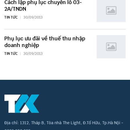
Cách lập phụ lục chuyển lỗ 03-
2A/TNDN
TIN TỨC
30/09/2013
Phụ lục ưu đãi về thuế thu nhập
doanh nghiệp
TIN TỨC
30/09/2013
Địa chỉ: 1312, Tháp B, Tòa nhà The Light, Đ.Tố Hữu, Tp.Hà Nội -