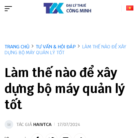
TRANG CHỦ
TƯ VẤN & HỎI ĐÁP
LÀM THẾ NÀO ĐỂ XÂY
DỰNG BỘ MÁY QUẢN LÝ TỐT
Làm thế nào để xây
dựng bộ máy quản lý
tốt
TÁC GIẢ
HAIVTCA
17/07/2024