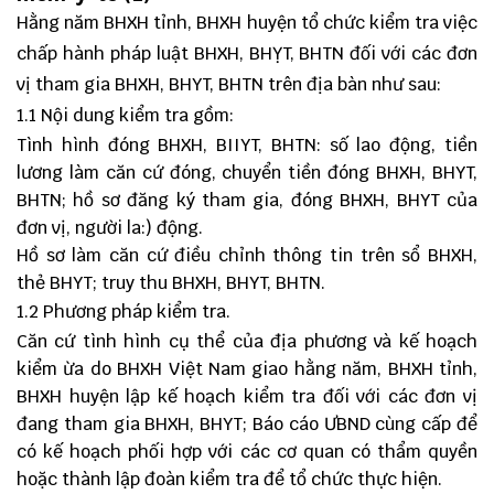
Hằng năm BHXH tỉnh, BHXH huyện tổ chức kiểm tra việc
chấp hành pháp luật BHXH, BHỴT, BHTN đối với các đơn
vị tham gia BHXH, BHYT, BHTN trên địa bàn như sau:
1.1 Nội dung kiểm tra gồm:
Tình hình đóng BHXH, BIIYT, BHTN: số lao động, tiền
lương làm căn cứ đóng, chuyển tiền đóng BHXH, BHYT,
BHTN; hồ sơ đăng ký tham gia, đóng BHXH, BHYT của
đơn vị, người la:) động.
Hồ sơ làm căn cứ điều chỉnh thông tin trên sổ BHXH,
thẻ BHYT; truy thu BHXH, BHYT, BHTN.
1.2 Phương pháp kiểm tra.
Căn cứ tình hình cụ thể của địa phương và kế hoạch
kiểm ừa do BHXH Việt Nam giao hằng năm, BHXH tỉnh,
BHXH huyện lập kế hoạch kiểm tra đối với các đơn vị
đang tham gia BHXH, BHYT; Báo cáo ƯBND cùng cấp để
có kế hoạch phối hợp với các cơ quan có thẩm quyền
hoặc thành lập đoàn kiểm tra để tổ chức thực hiện.