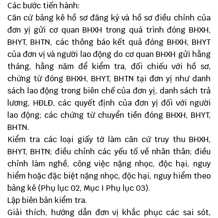
Các bước tiến hành:
Căn cứ bảng kê hồ sơ đăng ký và hồ sơ điều chỉnh của
đơn yị gửi cơ quan BHXH trong quá trình đóng BHXH,
BHYT, BHTN, các thông báo kết quả đóng BHXH, BHYT
của đơn vị và người lao động do cơ quan BHXH gửi hằng
tháng, hằng năm để kiểm tra, đối chiếu với hồ sơ,
chứng từ đóng BHXH, BHYT, BHTN tại đơn yị như danh
sách lao động trong biên chế của đơn yị, danh sách trả
lương, HĐLĐ, các quyết định của đơn yị đối với người
lao động; các chứng từ chuyển tiền đóng BHXH, BHYT,
BHTN.
Kiểm tra các loại giấy tờ làm căn cứ truy thu BHXH,
BHYT, BHTN; điều chỉnh các yếu tố về nhân thân; điều
chỉnh làm nghề, công việc nặng nhọc, độc hại, nguy
hiểm hoặc đặc biệt nặng nhọc, độc hại, nguy hiểm theo
bảng kê (Phụ lục 02, Mục I Phụ lục 03).
Lập biên bản kiểm tra.
Giải thích, hướng dẫn đơn vị khắc phục các sai sót,