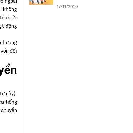
ớc ngoài
liên kết
17/11/2020
ài không
 tổ chức
oạt động
n nhượng
 vốn đối
yển
tư này);
ra tiếng
g chuyển