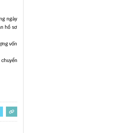
ong ngày
ận hồ sơ
ượng vốn
, chuyển