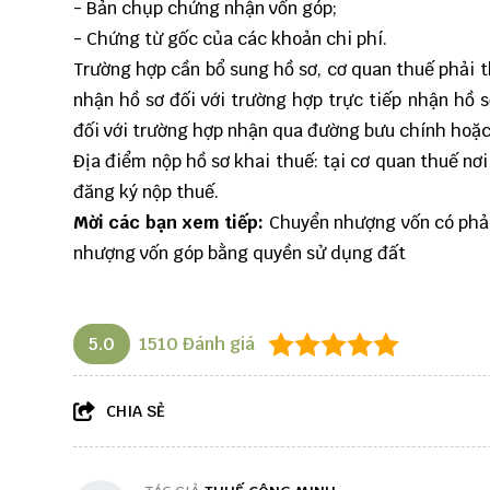
- Bản chụp chứng nhận vốn góp;
- Chứng từ gốc của các khoản chi phí.
Trường hợp cần bổ sung hồ sơ, cơ quan thuế phải 
nhận hồ sơ đối với trường hợp trực tiếp nhận hồ s
đối với trường hợp nhận qua đường bưu chính hoặc
Địa điểm nộp hồ sơ khai thuế: tại cơ quan thuế n
đăng ký nộp thuế.
M
ờ
i c
á
c b
ạ
n xem ti
ế
p:
Chuyển nhượng vốn có phải
nhượng vốn góp bằng quyền sử dụng đất
5.0
1510
Đánh giá
CHIA SẺ