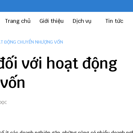
Trang chủ
Giới thiệu
Dịch vụ
Tin tức
OẠT ĐỘNG CHUYỂN NHƯỢNG VỐN
đối với hoạt động
 vốn
 ĐỌC
số ít các doanh nghiệp gặp, những cũng có nhiều doanh ng