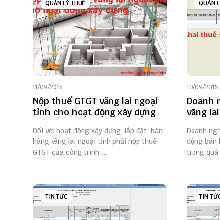
QUẢN LÝ THUẾ
QUẢN L
11/09/2015
10/09/2015
Nộp thuế GTGT vãng lai ngoại
Doanh n
tỉnh cho hoạt động xây dựng
vãng lai
Đối với hoạt động xây dựng, lắp đặt, bán
Doanh ngh
hàng vãng lai ngoại tỉnh phải nộp thuế
động bán 
GTGT của công trình ...
trong quá 
TIN TỨC
TIN TỨ