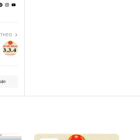
 THEO
uận