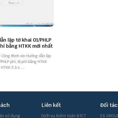
ẫn lập tờ khai 01/PHLP
 phí bằng HTKK mới nhất
ế Công Minh xin Hướng dẫn lập
/PHLP phí, lệ phí bằng HTKK
 HTKK 3.3.4 ...
sách
Liên kết
Đối tác
ản sử dụng
Dịch vụ kiểm toán BTCT
ES GROU