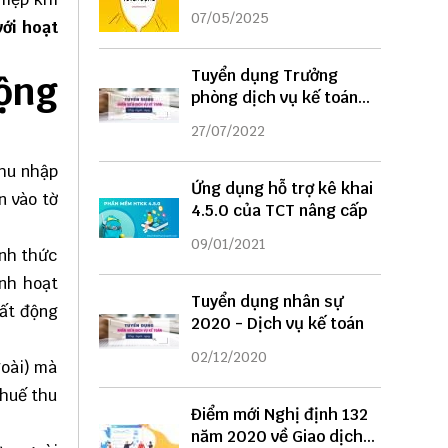
DỤNG
07/05/2025
v
ớ
i ho
ạ
t
Tuyển dụng Trưởng
ộng
phòng dịch vụ kế toán
năm 2022
27/07/2022
thu nhập
Ứng dụng hỗ trợ kê khai
n vào tờ
4.5.0 của TCT nâng cấp
09/01/2021
ình thức
inh hoạt
Tuyển dụng nhân sự
ất động
2020 - Dịch vụ kế toán
02/12/2020
goài) mà
thuế thu
Điểm mới Nghị định 132
năm 2020 về Giao dịch