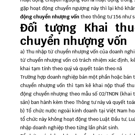
gặp hoạt động chuyển ngượng này thì lại khó khă
đ
ộ
ng chuy
ể
n nh
ượ
ng v
ố
n
theo
thông tư 156
như s
Đối tượng Khai thu
chuyển nhượng vốn
a) Thu nhập từ chuyển nhượng vốn của doanh nghi
từ chuyển nhượng vốn có trách nhiệm xác định, k
khai tạm tính theo quý và quyết toán theo nă
Trường hợp doanh nghiệp bán một phần hoặc bán t
chuyển nhượng vốn thì tạm kê khai nộp thuế thu
động chuyển nhượng theo mẫu số 02/TNDN (khai 
sản) ban hành kèm theo Thông tư này và quyết toán
b) Tổ chức nước ngoài kinh doanh tại Việt Nam ho
tổ chức này không hoạt động theo Luật Đầu tư, Lu
nhập doanh nghiệp theo từng lần phát sinh.