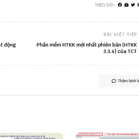
THEO DÕI:
BÀI VIẾT TIẾP
ạt động
Phần mềm HTKK mới nhất phiên bản (HTKK
3.3.4) của TCT
Thêm bình l