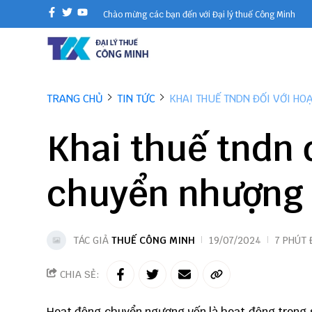
Chào mừng các bạn đến với Đại lý thuế Công Minh
TRANG CHỦ
TIN TỨC
KHAI THUẾ TNDN ĐỐI VỚI H
Khai thuế tndn 
chuyển nhượng
TÁC GIẢ
THUẾ CÔNG MINH
19/07/2024
7 PHÚT
CHIA SẺ:
Hoạt động chuyển ngượng vốn là hoạt động trong 