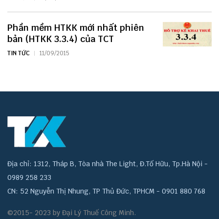
Phần mềm HTKK mới nhất phiên
bản (HTKK 3.3.4) của TCT
TIN TỨC
11/09/2015
Địa chỉ: 1312, Tháp B, Tòa nhà The Light, Đ.Tố Hữu, Tp.Hà Nội -
0989 258 233
CN: 52 Nguyễn Thị Nhung, TP Thủ Đức, TPHCM - 0901 880 768
©2015- 2023 by Đại Lý Thuế Công Minh.