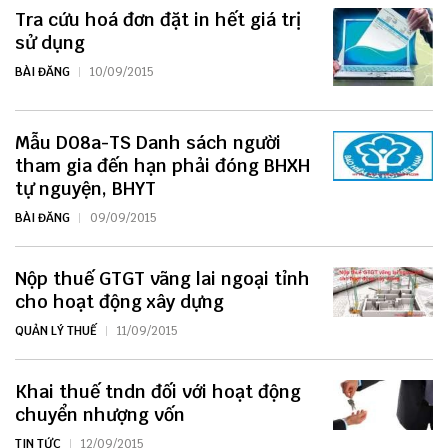
Tra cứu hoá đơn đặt in hết giá trị
sử dụng
BÀI ĐĂNG
10/09/2015
Mẫu D08a-TS Danh sách người
tham gia đến hạn phải đóng BHXH
tự nguyện, BHYT
BÀI ĐĂNG
09/09/2015
Nộp thuế GTGT vãng lai ngoại tỉnh
cho hoạt động xây dựng
QUẢN LÝ THUẾ
11/09/2015
Khai thuế tndn đối với hoạt động
chuyển nhượng vốn
TIN TỨC
12/09/2015