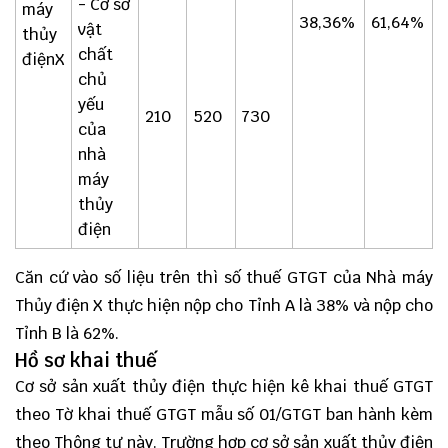
- Cơ sở
máy
38,36%
61,64%
vật
thủy
chất
điệnX
chủ
yếu
210
520
730
của
nhà
máy
thủy
điện
Căn cứ vào số liệu trên thì số thuế GTGT của Nhà máy
Thủy điện X thực hiện nộp cho Tỉnh A là 38% và nộp cho
Tỉnh B là 62%.
Hồ sơ khai thuế
Cơ sở sản xuất thủy điện thực hiện kê khai thuế GTGT
theo Tờ khai thuế GTGT mẫu số
01/GTGT
ban hành kèm
theo Thông tư này. Trường hợp cơ sở sản xuất thủy điện