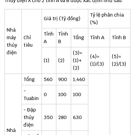
Thủy điện X cho 2 tỉnh A và B được xác định như sau:
Tỷ lệ phân chia
Giá trị (Tỷ đồng)
(%)
Nhà
Tỉnh
Tỉnh
máy
Chỉ
Tổng
Tỉnh A
Tỉnh B
A
B
thủy
tiêu
điện
(3)=
(4)=
(5)=
(1)
(2)
(1)+
(1)/(3)
(2)/(3)
(2)
Tổng
560
900
1,460
-
0
100
100
Tuabin
- Đập
thủy
350
280
630
điện
Nhà