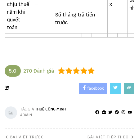
Số 
chịu thuế
=
x
nhà
năm khi
Số tháng trả tiền
quyết
trước
toán
5.0
270
Đánh giá
facebook
TÁC GIẢ
THUẾ CÔNG MINH
ADMIN
BÀI VIẾT TRƯỚC
BÀI VIẾT TIẾP THEO