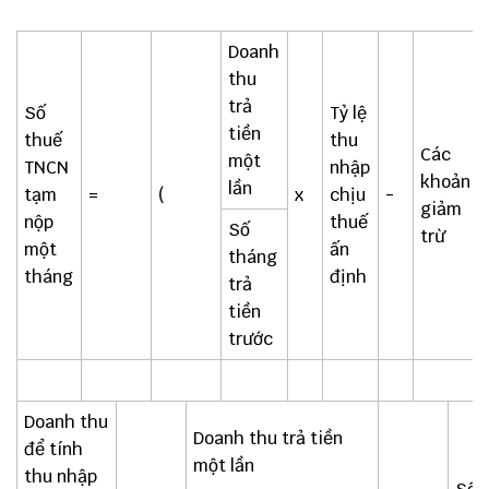
Doanh
thu
trả
Số
Tỷ lệ
tiền
thuế
thu
Các
một
TNCN
nhập
khoản
lần
tạm
=
(
x
chịu
-
giảm
nộp
thuế
Số
trừ
một
ấn
tháng
tháng
định
trả
tiền
trước
Doanh thu
Doanh thu trả tiền
để tính
một lần
thu nhập