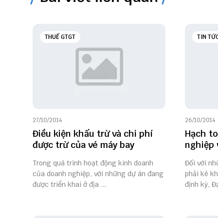
THUẾ GTGT
TIN TỨ
27/10/2014
26/10/2014
Điều kiện khấu trừ và chi phí
Hạch to
được trừ của vé máy bay
nghiệp
Trong quá trình hoạt động kinh doanh
Đối với nh
của doanh nghiệp, với những dự án đang
phải kê kh
được triển khai ở địa ...
định kỳ, Đạ