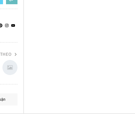
 THEO
uận