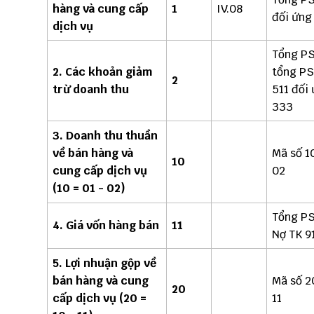
hàng và cung cấp
1
IV.08
đối ứng 
dịch vụ
Tổng PS
2. Các khoản giảm
tổng PS
2
trừ doanh thu
511 đối
333
3. Doanh thu thuần
về bán hàng và
Mã số 1
10
cung cấp dịch vụ
02
(10 = 01 - 02)
Tổng PS
4. Giá vốn hàng bán
11
Nợ TK 9
5. Lợi nhuận gộp về
bán hàng và cung
Mã số 2
20
cấp dịch vụ (20 =
11