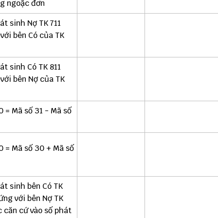
ng ngoặc đơn
át sinh Nợ TK 711
 với bên Có của TK
át sinh Có TK 811
 với bên Nợ của TK
0 = Mã số 31 - Mã số
0 = Mã số 30 + Mã số
át sinh bên Có TK
 ứng với bên Nợ TK
c căn cứ vào số phát