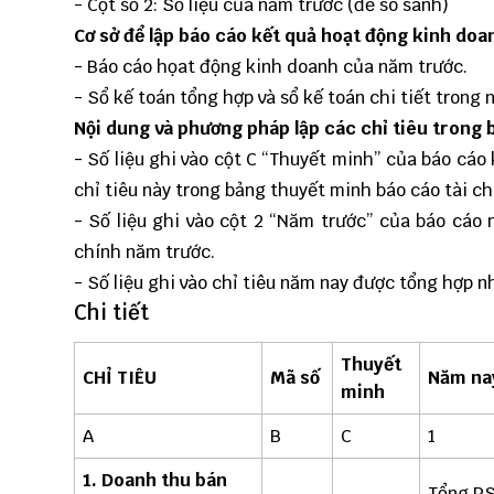
- Cột số 2: Số liệu của năm trước (để so sánh)
Cơ sở để lập báo cáo kết quả hoạt động kinh doan
- Báo cáo họat động kinh doanh của năm trước.
- Sổ kế toán tổng hợp và sổ kế toán chi tiết trong 
Nội dung và phương pháp lập các chỉ tiêu trong
- Số liệu ghi vào cột C “Thuyết minh” của báo cáo 
chỉ tiêu này trong bảng thuyết minh báo cáo tài c
- Số liệu ghi vào cột 2 “Năm trước” của báo cáo 
chính năm trước.
- Số liệu ghi vào chỉ tiêu năm nay được tổng hợp n
Chi tiết
Thuyết
CHỈ TIÊU
Mã số
Năm na
minh
A
B
C
1
1. Doanh thu bán
Tổng PS