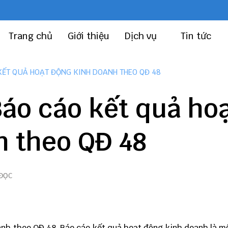
Trang chủ
Giới thiệu
Dịch vụ
Tin tức
KẾT QUẢ HOẠT ĐỘNG KINH DOANH THEO QĐ 48
áo cáo kết quả ho
h theo QĐ 48
 ĐỌC
oanh
theo QĐ 48. Báo cáo kết quả hoạt động kinh doanh là m