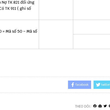
n Nợ TK 821 đối ứng
Có TK 911 ( ghi số
0 = Mã số 50 – Mã số
facebook
twitter
THEO DÕI: