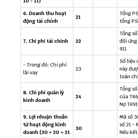
10 - 11)
6. Doanh thu hoạt
Tổng PS
21
động tài chính
tổng PS
Tổng số
7. Chi phí tài chính
22
đối ứng
911
Số liệu 
- Trong đó:
Chi phí
23
này đượ
lãi vay
toán chi
Tổng số
8. Chi phí quản lý
24
của TK6
kinh doanh
Nợ TK91
9. Lợi nhuận thuần
Mã số 3
từ hoạt động kinh
số 21 - 
30
doanh (30 = 20 + 21
Nếu kết 