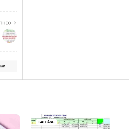
 THEO
uận
BÀI ĐĂNG