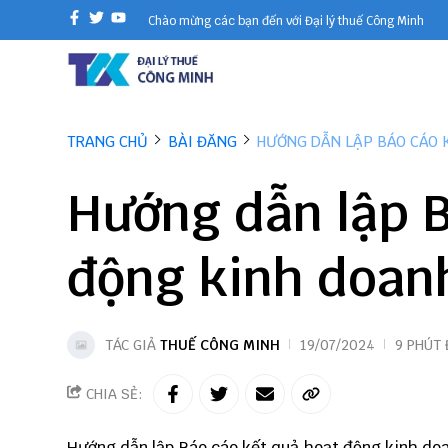
Chào mừng các bạn đến với Đại lý thuế Công Minh
TRANG CHỦ
BÀI ĐĂNG
HƯỚNG DẪN LẬP BÁO CÁO 
Hướng dẫn lập B
động kinh doan
TÁC GIẢ
THUẾ CÔNG MINH
19/07/2024
9 PHÚT
CHIA SẺ:
Hướng dẫn lập
Báo cáo kết quả hoạt động kinh d