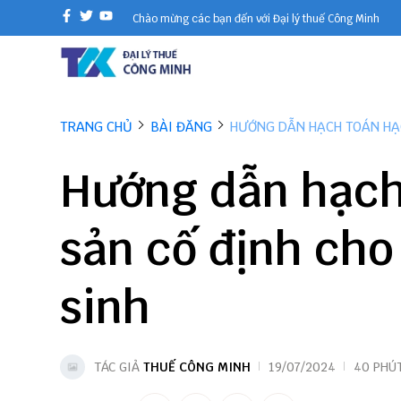
Chào mừng các bạn đến với Đại lý thuế Công Minh
TRANG CHỦ
BÀI ĐĂNG
HƯỚNG DẪN HẠCH TOÁN HẠC
Hướng dẫn hạch 
sản cố định cho
sinh
TÁC GIẢ
THUẾ CÔNG MINH
19/07/2024
40 PHÚ