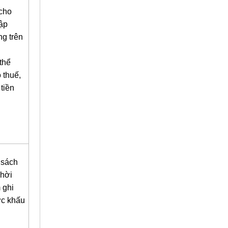
 cho
ập
ng trên
thể
 thuế,
tiền
 sách
Thời
 ghi
c khấu