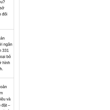
êu?
 sở
n đổi
oán
ửi ngân
n 331
oại bỏ
ở hình
h.
hoản
ểm
iệu và
 đặt –