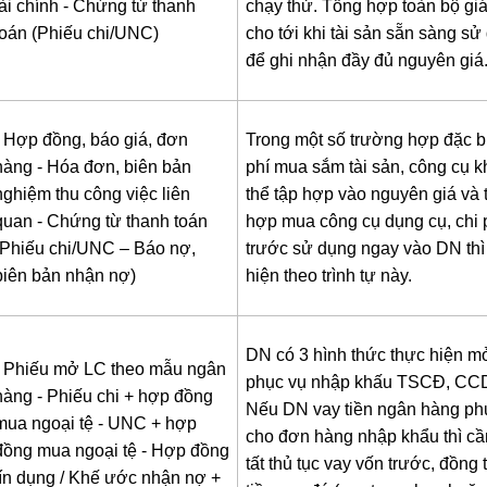
tài chính
- Chứng từ thanh
chạy thử. Tổng hợp toàn bộ giá 
toán (Phiếu chi/UNC)
cho tới khi tài sản sẵn sàng sử
để ghi nhận đầy đủ nguyên giá
- Hợp đồng, báo giá, đơn
Trong một số trường hợp đặc bi
hàng
- Hóa đơn, biên bản
phí mua sắm tài sản, công cụ 
nghiệm thu công việc liên
thể tập hợp vào nguyên giá và
quan
- Chứng từ thanh toán
hợp mua công cụ dụng cụ, chi p
(Phiếu chi/UNC – Báo nợ,
trước sử dụng ngay vào DN thì
biên bản nhận nợ)
hiện theo trình tự này.
DN có 3 hình thức thực hiện m
- Phiếu mở LC theo mẫu ngân
phục vụ nhập khấu TSCĐ, CC
hàng
- Phiếu chi + hợp đồng
Nếu DN vay tiền ngân hàng ph
mua ngoại tệ
- UNC + hợp
cho đơn hàng nhập khẩu thì c
đồng mua ngoại tệ
- Hợp đồng
tất thủ tục vay vốn trước, đồng 
tín dụng / Khế ước nhận nợ +