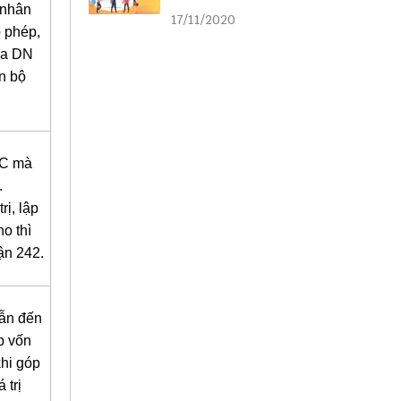
liên kết
 nhân
17/11/2020
p phép,
ủa DN
n bộ
DC mà
.
ị, lập
o thì
ận 242.
dẫn đến
p vốn
khi góp
 trị