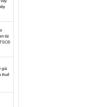
 vay
iếp
ao
m tài
a TSCĐ
 giá
u thuế