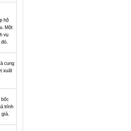
ộp hộ
u. Một
h vụ
 đó.
hà cung
vị xuất
, bốc
á trình
giá.