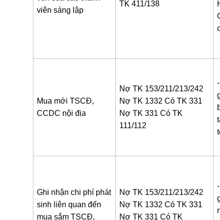
TK 411/138
viên sáng lập
Nợ TK 153/211/213/242
Mua mới TSCĐ,
Nợ TK 1332
Có TK 331
CCDC nội địa
Nợ TK 331
Có TK
111/112
Ghi nhận chi phí phát
Nợ TK 153/211/213/242
sinh liên quan đến
Nợ TK 1332
Có TK 331
mua sắm TSCĐ,
Nợ TK 331
Có TK