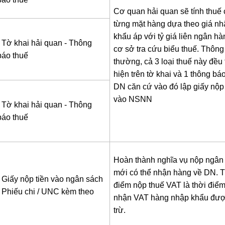
Cơ quan hải quan sẽ tính thuế
từng mặt hàng dựa theo giá nh
khẩu áp với tỷ giá liên ngân hà
- Tờ khai hải quan
- Thông
cơ sở tra cứu biểu thuế. Thông
báo thuế
thường, cả 3 loại thuế này đều 
hiện trên tờ khai và 1 thông báo
DN căn cứ vào đó lập giấy nộp 
vào NSNN
- Tờ khai hải quan
- Thông
báo thuế
Hoàn thành nghĩa vụ nộp ngân
mới có thể nhận hàng về DN. 
- Giấy nộp tiền vào ngân sách
điểm nộp thuế VAT là thời điểm
- Phiếu chi / UNC kèm theo
nhận VAT hàng nhập khẩu đượ
trừ.