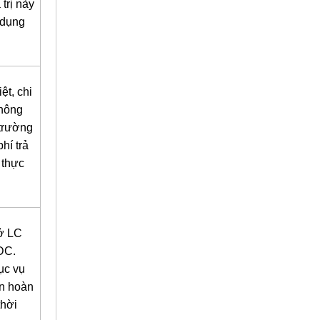
trị này
 dụng
.
ệt, chi
không
 trường
hí trả
 thực
ở LC
DC.
ục vụ
ần hoàn
thời