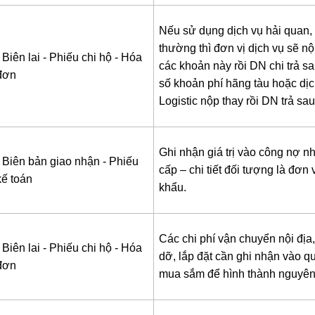
Nếu sử dụng dịch vụ hải quan,
thường thì đơn vị dịch vụ sẽ n
 Biên lai
- Phiếu chi hộ
- Hóa
các khoản này rồi DN chi trả sa
đơn
số khoản phí hãng tàu hoặc dịc
Logistic nộp thay rồi DN trả sau
Ghi nhận giá trị vào công nợ n
- Biên bản giao nhận
- Phiếu
cấp – chi tiết đối tượng là đơn 
kế toán
khẩu.
Các chi phí vận chuyển nội địa
 Biên lai
- Phiếu chi hộ
- Hóa
dỡ, lắp đặt cần ghi nhận vào qu
đơn
mua sắm để hình thành nguyên 