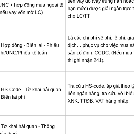
tiền vay đó (vay trung hạn hoặc
UNC + hợp đồng mua ngoại tệ
hạn mức) được giải ngân trực t
(nếu vay vốn mở LC)
cho LC/TT.
Là các chi phí về phí, lệ phí, gi
- Hợp đồng
- Biên lai
- Phiếu
dịch… phục vụ cho việc mua sắ
chi/UNC/Phiếu kế toán
sản cố định, CCDC. (Nếu mu
thì ghi nhận 241).
Tra cứu HS-code, áp giá theo tỷ
- HS-Code
- Tờ khai hải quan
liên ngân hàng, tra cứu với biể
 Biên lai phí
XNK, TTĐB, VAT hàng nhập.
- Tờ khai hải quan
- Thông
báo thuế