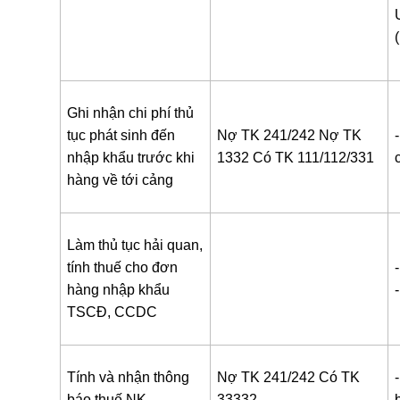
Ghi nhận chi phí thủ
tục phát sinh đến
Nợ TK 241/242
Nợ TK
nhập khẩu trước khi
1332
Có TK 111/112/331
hàng về tới cảng
Làm thủ tục hải quan,
tính thuế cho đơn
hàng nhập khẩu
-
TSCĐ, CCDC
Tính và nhận thông
Nợ TK 241/242
Có TK
báo thuế NK
33332