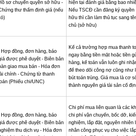
Hồ sơ chuyển quyền sở hữu
-
hiện tại đánh giá bằng bao nhi
Chứng thư thẩm định giá (nếu
Nếu TSCĐ cần đăng ký quyền
có)
hữu thì cần làm thủ tục sang tê
chủ (sở hữu)
Kể cả trường hợp mua thanh t
- Hợp đồng, đơn hàng, báo
ngay bằng tiền mặt hoặc tiền g
giá được phê duyệt
- Biên bản
hàng, kế toán vẫn luôn ghi nhậ
bàn giao mua bán
- Hóa đơn
để theo dõi công nợ cũng như l
tài chính
- Chứng từ thanh
bút toán trùng. Giá mua là cơ s
toán (Phiếu chi/UNC)
thành nguyên giá tài sản cố địn
Chi phí mua liên quan là các k
- Hợp đồng, đơn hàng, báo
chi phí vận chuyển, bốc dỡ, ki
giá được phê duyệt
- Biên bản
nghiệm, lắp đặt, nguyên nhiên l
nghiệm thu dịch vụ
- Hóa đơn
nhân công phục vụ cho việc lắp