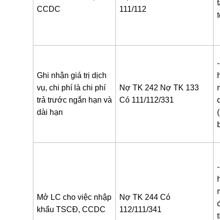
CCDC
111/112
Ghi nhận giá trị dịch
vụ, chi phí là chi phí
Nợ TK 242
Nợ TK 133
trả trước ngắn hạn và
Có 111/112/331
dài hạn
Mở LC cho việc nhập
Nợ TK 244
Có
khẩu TSCĐ, CCDC
112/111/341