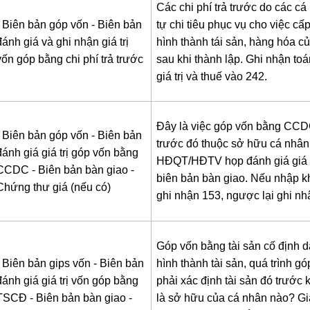
Các chi phí trả trước do các cá
- Biên bản góp vốn
- Biên bản
tự chi tiêu phục vụ cho việc cấ
đánh giá và ghi nhận giá trị
hình thành tái sản, hàng hóa c
vốn góp bằng chi phí trả trước
sau khi thành lập. Ghi nhận toá
giá trị và thuế vào 242.
Đây là việc góp vốn bằng CC
- Biên bản góp vốn
- Biên bản
trước đó thuộc sở hữu cá nhân
đánh giá giá trị góp vốn bằng
HĐQT/HĐTV họp đánh giá giá tr
CCDC
- Biên bản bàn giao
-
biên bản bàn giao. Nếu nhập kh
Chứng thư giá (nếu có)
ghi nhận 153, ngược lại ghi nh
Góp vốn bằng tài sản cố định 
- Biên bản gips vốn
- Biên bản
hình thành tài sản, quá trình gó
đánh giá giá trị vốn góp bằng
phải xác định tài sản đó trước 
TSCĐ
- Biên bản bàn giao
-
là sở hữu của cá nhân nào? Giá