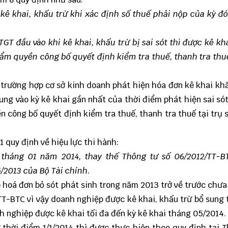
kê khai, khấu trừ khi xác định số thuế phải nộp của kỳ đ
GT đầu vào khi kê khai, khấu trừ bị sai sót thì được kê kh
hẩm quyền công bố quyết định kiểm tra thuế, thanh tra thuế
ì trường hợp cơ sở kinh doanh phát hiện hóa đơn kê khai khấ
sung vào kỳ kê khai gần nhất của thời điểm phát hiện sai só
n công bố quyết định kiểm tra thuế, thanh tra thuế tại trụ 
 quy định về hiệu lực thi hành:
 tháng 01 năm 2014, thay thế Thông tư số 06/2012/TT-B
5/2013 của Bộ Tài chính.
 hoá đơn bỏ sót phát sinh trong năm 2013 trở về trước chưa
T-BTC vì vậy doanh nghiệp được kê khai, khấu trừ bổ sung t
h nghiệp được kê khai tối đa đến kỳ kê khai tháng 05/2014.
thời điểm 1/1/2014 thì được thực hiện theo quy định tại 