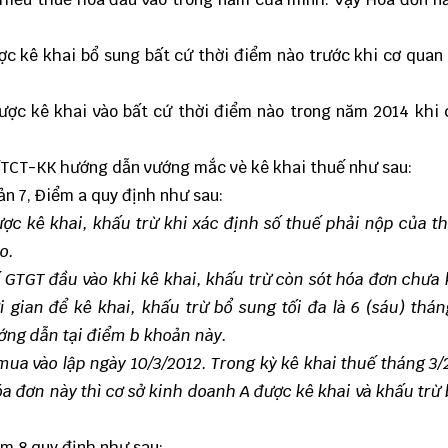
c kê khai bổ sung bất cứ thời điểm nào trước khi cơ quan
ược kê khai vào bất cứ thời điểm nào trong năm 2014 khi
/TCT-KK hướng dẫn vướng mắc vè kê khai thuế như sau:
ản 7, Điểm a quy định như sau:
ợc kê khai, khấu trừ khi xác định số thuế phải nộp của t
o.
 GTGT đầu vào khi kê khai, khấu trừ còn sót hóa đơn chưa 
i gian để kê khai, khấu trừ bổ sung tối đa là 6 (sáu) thán
ướng dẫn tại điểm b khoản này.
mua vào lập ngày 10/3/2012. Trong kỳ kê khai thuế tháng 3/
óa đơn này thì cơ sở kinh doanh A được kê khai và khấu trừ
ểm 8 quy định như sau: