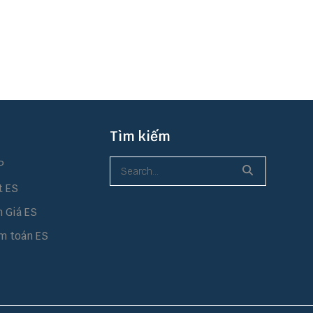
Tìm kiếm
P
t ES
h Giá ES
m toán ES