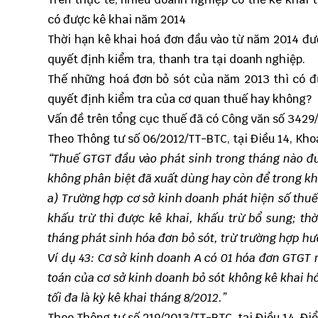
có được kê khai năm 2014
Thời hạn kê khai hoá đơn đầu vào từ năm 2014 đượ
quyết định kiểm tra, thanh tra tại doanh nghiệp.
Thế những hoá đơn bỏ sót của năm 2013 thì có đ
quyết định kiểm tra của cơ quan thuế hay không?
Vấn đề trên tổng cục thuế đã có Công văn số 3429
Theo Thông tư số 06/2012/TT-BTC, tại Điều 14, Kho
“Thuế GTGT đầu vào phát sinh trong tháng nào đư
không phân biệt đã xuất dùng hay còn để trong kh
a) Trường hợp cơ sở kinh doanh phát hiện số thuế
khấu trừ thì được kê khai, khấu trừ bổ sung; thờ
tháng phát sinh hóa đơn bỏ sót, trừ trường hợp h
Ví dụ 43: Cơ sở kinh doanh A có 01 hóa đơn GTGT 
toán của cơ sở kinh doanh bỏ sót không kê khai h
tối đa là kỳ kê khai tháng 8/2012.”
Theo Thông tư số 219/2013/TT-BTC, tại Điều 14, Đi