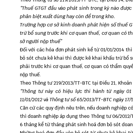
“Thuế GTGT đầu vào phát sinh trong kỳ nào được 
phân biệt xuất dùng hay còn để trong kho.
Trường hợp cơ sở kinh doanh phát hiện số thuế GT
trừ bổ sung trước khi cơ quan thuế, cơ quan có t
sở người nộp thuế”
Đối với các hóa đơn phát sinh kể từ 01/01/2014 th
bỏ sót chưa kê khai thì được kê khai khấu trừ bổ 
phải trước khi cơ quan thuế, cơ quan có thẩm quyề
nộp thuế.
Theo Thông tư 219/2013/TT-BTC tại Điều 21, Khoản 1
“Thông tư này có hiệu lực thi hành từ ngày 01
11/01/2012 và Thông tư số 65/2013/TT-BTC ngày 17/
Căn cứ các quy định nêu trên, nếu doanh nghiệp có
thì doanh nghiệp áp dụng theo Thông tư 06/2012/T
6 tháng kể từ tháng phát sinh hoá đơn bỏ sót doan
Những hoá đơn đầu vào bỏ sót từ chưa kê khai từ 