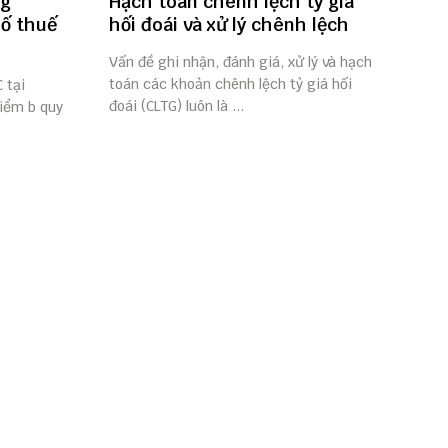
ng
Hạch toán chênh lệch tỷ giá
số thuế
hối đoái và xử lý chênh lệch
Vấn đề ghi nhận, đánh giá, xử lý và hạch
toán các khoản chênh lệch tỷ giá hối
 tại
đoái (CLTG) luôn là ...
Điểm b quy