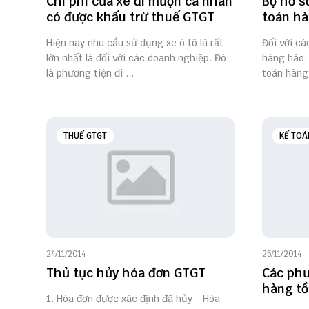
Chi phí của xe đi mượn cá nhân
Bộ hồ s
có được khấu trừ thuế GTGT
toán h
Hiện nay nhu cầu sử dụng xe ô tô là rất
Đối với c
lớn nhất là đối với các doanh nghiệp. Đó
hàng háo,
là phương tiện đi ...
toán hàng 
THUẾ GTGT
KẾ TOÁ
24/11/2014
25/11/2014
Thủ tục hủy hóa đơn GTGT
Các phư
hàng tồ
1. Hóa đơn được xác định đã hủy - Hóa