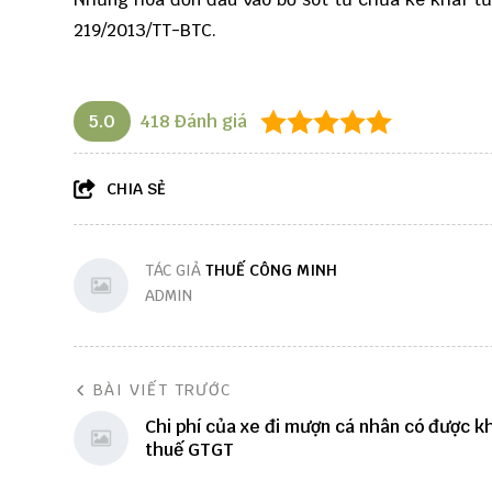
219/2013/TT-BTC.
5.0
418
Đánh giá
CHIA SẺ
TÁC GIẢ
THUẾ CÔNG MINH
ADMIN
BÀI VIẾT TRƯỚC
Chi phí của xe đi mượn cá nhân có được k
thuế GTGT