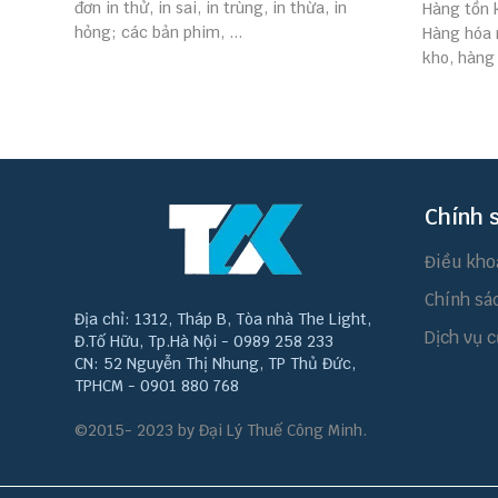
đơn in thử, in sai, in trùng, in thừa, in
Hàng tồn 
hỏng; các bản phim, ...
Hàng hóa 
kho, hàng 
Chính 
Điều kho
Chính sá
Địa chỉ: 1312, Tháp B, Tòa nhà The Light,
Dịch vụ c
Đ.Tố Hữu, Tp.Hà Nội - 0989 258 233
CN: 52 Nguyễn Thị Nhung, TP Thủ Đức,
TPHCM - 0901 880 768
©2015- 2023 by Đại Lý Thuế Công Minh.