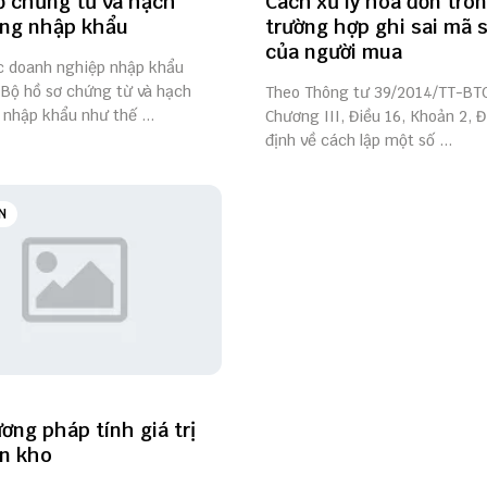
ơ chứng từ và hạch
Cách xử lý hóa đơn tro
àng nhập khẩu
trường hợp ghi sai mã 
của người mua
ác doanh nghiệp nhập khẩu
 Bộ hồ sơ chứng từ và hạch
Theo Thông tư 39/2014/TT-BTC
nhập khẩu như thế ...
Chương III, Điều 16, Khoản 2, 
định về cách lập một số ...
N
ơng pháp tính giá trị
n kho