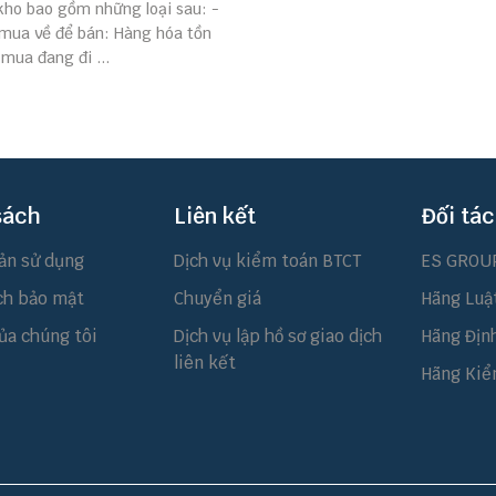
kho bao gồm những loại sau: -
mua về để bán: Hàng hóa tồn
mua đang đi ...
sách
Liên kết
Đối tác
ản sử dụng
Dịch vụ kiểm toán BTCT
ES GROU
ch bảo mật
Chuyển giá
Hãng Luậ
ủa chúng tôi
Dịch vụ lập hồ sơ giao dịch
Hãng Địn
liên kết
Hãng Kiể