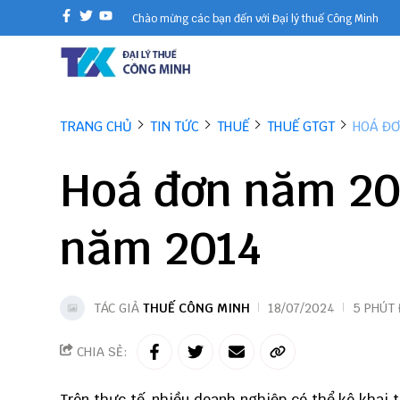
Chào mừng các bạn đến với Đại lý thuế Công Minh
TRANG CHỦ
TIN TỨC
THUẾ
THUẾ GTGT
HOÁ ĐƠ
Hoá đơn năm 20
năm 2014
TÁC GIẢ
THUẾ CÔNG MINH
18/07/2024
5 PHÚT
CHIA SẺ:
Trên thực tế, nhiều doanh nghiệp có thể kê khai