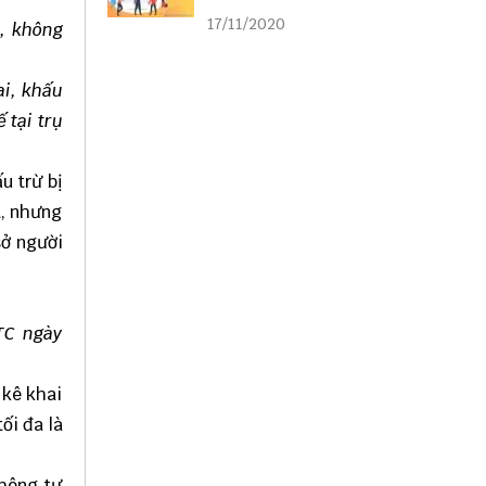
liên kết
17/11/2020
ó, không
ai, khấu
 tại trụ
u trừ bị
t, nhưng
sở người
TC ngày
 kê khai
ối đa là
Thông tư