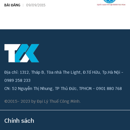
BÀI ĐĂNG
09/09/2015
Địa chỉ: 1312, Tháp B, Tòa nhà The Light, Đ.Tố Hữu, Tp.Hà Nội -
0989 258 233
CN: 52 Nguyễn Thị Nhung, TP Thủ Đức, TPHCM - 0901 880 768
©2015- 2023 by Đại Lý Thuế Công Minh.
Chính sách