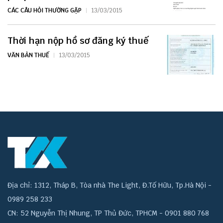
CÁC CÂU HỎI THƯỜNG GẶP
13/03/2015
Thời hạn nộp hồ sơ đăng ký thuế
VĂN BẢN THUẾ
13/03/2015
Địa chỉ: 1312, Tháp B, Tòa nhà The Light, Đ.Tố Hữu, Tp.Hà Nội -
0989 258 233
CN: 52 Nguyễn Thị Nhung, TP Thủ Đức, TPHCM - 0901 880 768