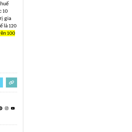
thuế
c 10
rị gia
ế là 120
rên 100