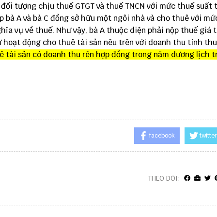
ộc đối tượng chịu thuế GTGT và thuế TNCN với mức thuế suất 
 bà A và bà C đồng sở hữu một ngôi nhà và cho thuê với mứ
hĩa vụ về thuế. Như vậy, bà A thuộc diện phải nộp thuế giá t
 hoạt động cho thuê tài sản nêu trên với doanh thu tính thu
ê tài sản có doanh thu rên hợp đồng trong năm dương lịch t
facebook
twitter
THEO DÕI: