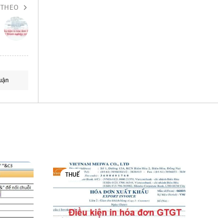
 THEO
uận
THUẾ