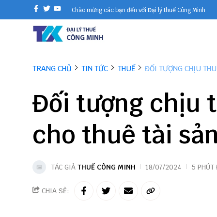
Chào mừng các bạn đến với Đại lý thuế Công Minh
TRANG CHỦ
TIN TỨC
THUẾ
ĐỐI TƯỢNG CHỊU THU
Đối tượng chịu 
cho thuê tài sả
TÁC GIẢ
THUẾ CÔNG MINH
18/07/2024
5 PHÚT
CHIA SẺ: