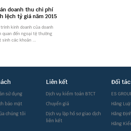
án doanh thu chi phí
h lệch tỷ giá năm 2015
 trình kinh doanh của doanh
ên quan đến ngoại tệ thường
 sinh các khoản ...
sách
Liên kết
Đối tác
ản sử dụng
Dịch vụ kiểm toán BTCT
ES GROU
ch bảo mật
Chuyển giá
Hãng Luậ
ủa chúng tôi
Dịch vụ lập hồ sơ giao dịch
Hãng Địn
liên kết
Hãng Kiể