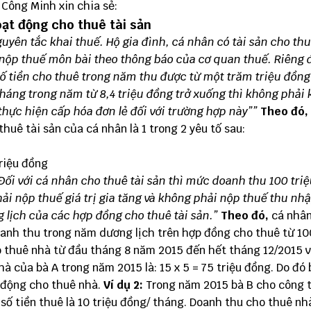
 Công Minh xin chia sẻ:
oạt động cho thuê tài sản
guyên tắc khai thuế.
Hộ gia đình, cá nhân có tài sản cho th
 nộp thuế môn bài theo thông báo của cơ quan thuế.
Riêng đ
số tiền cho thuê trong năm thu được từ một trăm triệu đồng
háng trong năm từ 8,4 triệu đồng trở xuống thì không phải 
hực hiện cấp hóa đơn lẻ đối với trường hợp này”
”
Theo đó,
huê tài sản của cá nhân là 1 trong 2 yêu tố sau:
triệu đồng
Đối với c
á nhân cho thuê tài sản thì
mức doanh thu 100 triệ
i nộp thuế giá trị gia tăng và không phải nộp thuế thu nh
 lịch của các hợp
đồng
cho thuê tài sản.”
Theo đó,
cá nhâ
oanh thu trong năm dương lịch trên hợp đồng cho thuê từ 10
 thuê nhà từ đầu tháng 8 năm 2015 đến hết tháng 12/2015 v
à của bà A trong năm 2015 là: 15 x 5 = 75 triệu đồng. Do đó 
 động cho thuê nhà.
Ví dụ 2:
Trong năm 2015 bà B cho công t
số tiền thuê là 10 triệu đồng/ tháng. Doanh thu cho thuê nh