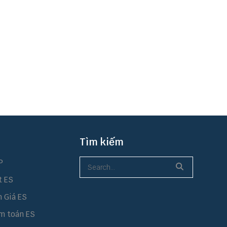
Tìm kiếm
P
t ES
h Giá ES
m toán ES