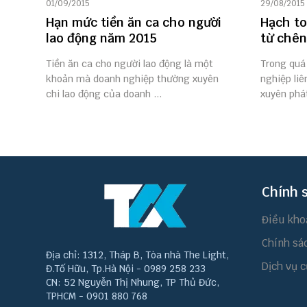
01/09/2015
29/08/2015
Hạn mức tiền ăn ca cho người
Hạch to
lao động năm 2015
từ chên
Tiền ăn ca cho người lao động là một
Trong quá
khoản mà doanh nghiệp thường xuyên
nghiệp li
chi lao động của doanh ...
xuyên phát
Chính 
Điều kho
Chính sá
Địa chỉ: 1312, Tháp B, Tòa nhà The Light,
Dịch vụ c
Đ.Tố Hữu, Tp.Hà Nội - 0989 258 233
CN: 52 Nguyễn Thị Nhung, TP Thủ Đức,
TPHCM - 0901 880 768