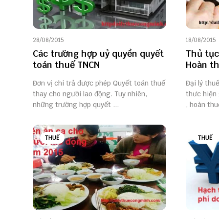
28/08/2015
18/08/2015
Các trường hợp uỷ quyền quyết
Thủ tục
toán thuế TNCN
Hoàn th
Đơn vị chi trả được phép Quyết toán thuế
Đại lý thu
thay cho người lao động. Tuy nhiên,
thưc hiện
những trường hợp quyết ...
, hoàn thuế
THUẾ
THUẾ