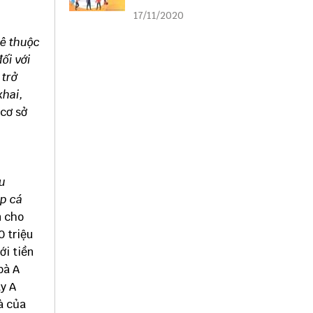
liên kết
17/11/2020
uê thuộc
ối với
 trở
khai,
cơ sở
u
ập cá
n cho
0 triệu
ới tiền
bà A
y A
à của