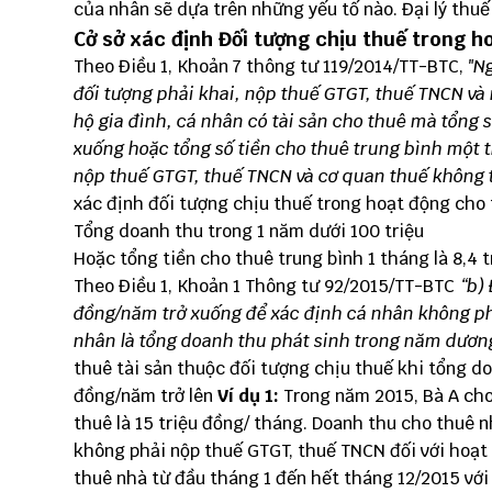
của nhân sẽ dựa trên những yếu tố nào. Đại lý thuế
Cở sở xác định Đối tượng chịu thuế trong h
Theo Điều 1, Khoản 7 thông tư
119/2014/TT-BTC,
"N
đối tượng phải khai, nộp thuế GTGT, thuế TNCN và
hộ gia đình, cá nhân có tài sản cho thuê mà tổng 
xuống hoặc tổng số tiền cho thuê trung bình một t
nộp thuế GTGT, thuế TNCN và cơ quan thuế không t
xác định đối tượng chịu thuế trong hoạt động cho t
Tổng doanh thu trong 1 năm dưới 100 triệu
Hoặc tổng tiền cho thuê trung bình 1 tháng là 8,4 
Theo Điều 1, Khoản 1
Thông tư 92/2015/TT-BTC
“b) 
đồng/năm trở xuống
để xác định
cá nhân không phả
nhân
là
tổng
doanh thu
phát sinh trong năm dương
thuê tài sản thuộc đối tượng chịu thuế khi tổng d
đồng/năm trở lên
Ví dụ 1:
Trong năm 2015, Bà A cho
thuê là 15 triệu đồng/ tháng. Doanh thu cho thuê nh
không phải nộp thuế GTGT, thuế TNCN đối với hoạt
thuê nhà từ đầu tháng 1 đến hết tháng 12/2015 với 