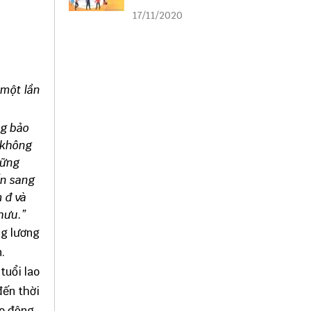
liên kết
17/11/2020
 một lần
ng bảo
 không
hững
ển sang
 đ và
hưu.”
ng lương
.
tuổi lao
đến thời
o động.