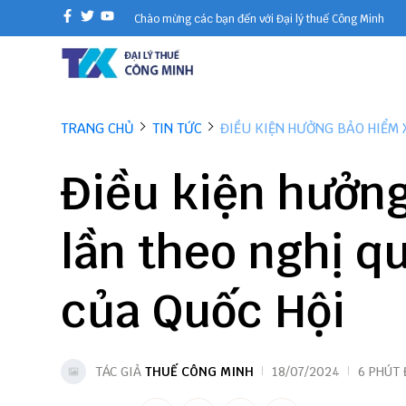
Chào mừng các bạn đến với Đại lý thuế Công Minh
TRANG CHỦ
TIN TỨC
ĐIỀU KIỆN HƯỞNG BẢO HIỂM 
Điều kiện hưởng
lần theo nghị q
của Quốc Hội
TÁC GIẢ
THUẾ CÔNG MINH
18/07/2024
6 PHÚT