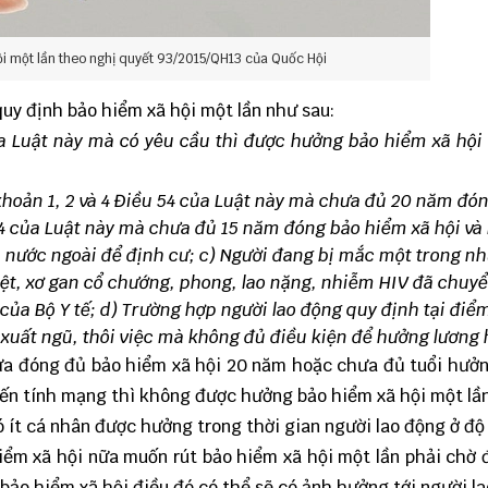
ội một lần theo nghị quyết 93/2015/QH13 của Quốc Hội
quy định bảo hiểm xã hội một lần như sau:
ủa Luật này mà có yêu cầu thì được hưởng bảo hiểm xã hội
 khoản 1, 2 và 4 Điều 54 của Luật này mà chưa đủ 20 năm đó
54 của Luật này mà chưa đủ 15 năm đóng bảo hiểm xã hội và
a nước ngoài để định cư;
c) Người đang bị mắc một trong n
ệt, xơ gan cổ chướng, phong, lao nặng, nhiễm HIV đã chuy
của Bộ Y tế;
d) Trường hợp người lao động quy định tại điểm
 xuất ngũ, thôi việc mà không đủ điều kiện để hưởng lương 
hưa đóng đủ bảo hiểm xã hội 20 năm hoặc chưa đủ tuổi hưở
ến tính mạng thì không được hưởng bảo hiểm xã hội một lần
 ít cá nhân được hưởng trong thời gian người lao động ở độ 
ểm xã hội nữa muốn rút bảo hiểm xã hội một lần phải chờ 
bảo hiểm xã hội điều đó có thể sẽ có ảnh hưởng tới người la