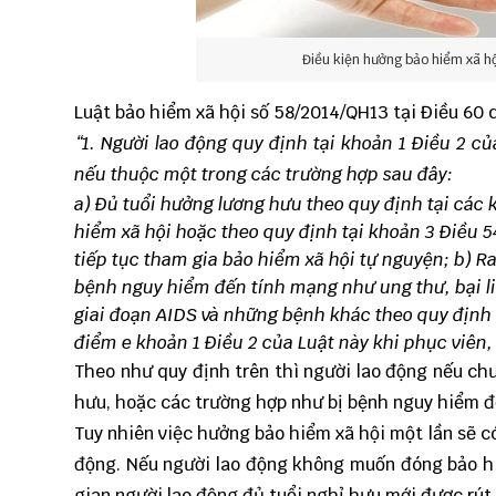
Điều kiện hưởng bảo hiểm xã h
Luật bảo hiểm xã hội số 58/2014/QH13 tại Điều 60 
“
1. Người lao động quy định tại khoản 1 Điều 2 c
nếu thuộc một trong các trường hợp sau đây:
a) Đủ tuổi hưởng lương hưu theo quy định tại các
hiểm xã hội hoặc theo quy định tại khoản 3 Điều 
tiếp tục tham gia bảo hiểm xã hội tự nguyện;
b) R
bệnh nguy hiểm đến tính mạng như ung thư, bại li
giai đoạn AIDS và những bệnh khác theo quy định 
điểm e khoản 1 Điều 2 của Luật này khi phục viên,
Theo như quy định trên thì người lao động nếu c
hưu, hoặc các trường hợp như bị bệnh nguy hiểm đ
Tuy nhiên việc hưởng bảo hiểm xã hội một lần sẽ có
động. Nếu người lao động không muốn đóng bảo hi
gian người lao động đủ tuổi nghỉ hưu mới được rút 