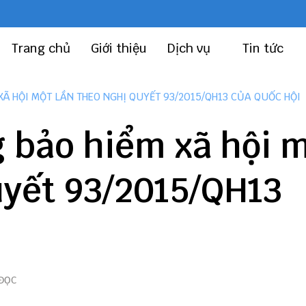
Trang chủ
Giới thiệu
Dịch vụ
Tin tức
XÃ HỘI MỘT LẦN THEO NGHỊ QUYẾT 93/2015/QH13 CỦA QUỐC HỘI
 bảo hiểm xã hội 
uyết 93/2015/QH13
 ĐỌC