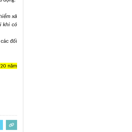
 hiểm xã
 khi có
 các đối
 20 năm