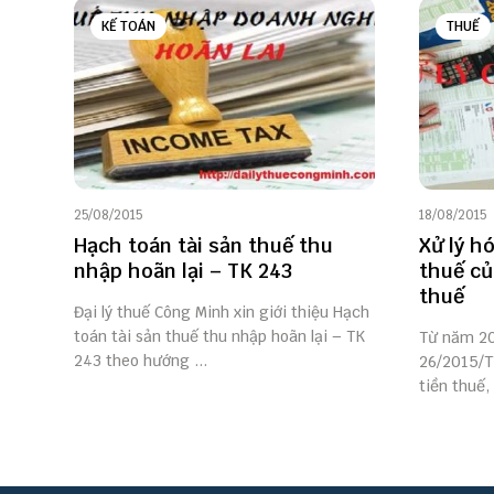
KẾ TOÁN
THUẾ
25/08/2015
18/08/2015
Hạch toán tài sản thuế thu
Xử lý h
nhập hoãn lại – TK 243
thuế củ
thuế
Đại lý thuế Công Minh xin giới thiệu Hạch
toán tài sản thuế thu nhập hoãn lại – TK
Từ năm 20
243 theo hướng ...
26/2015/TT
tiền thuế, 