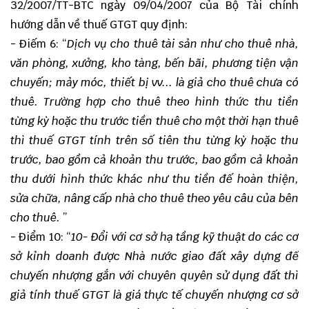
32/2007/TT-BTC ngày 09/04/2007 của Bộ Tài chính
hướng dẫn về thuế GTGT quy định:
- Điếm 6: “
Dịch vụ cho thuê tài sản như cho thuê nhà,
văn phòng, xưởng, kho tàng, bến bãi, phương tiện vận
chuyến; mảy móc, thiết bị vv... là giả cho thuê chưa có
thuê. Trường hợp cho thuê theo hình thức thu tiền
từng kỳ hoặc thu trước tiền thuê cho một thời hạn thuê
thì thuế GTGT tính trên số tiên thu từng kỳ hoặc thu
trước, bao gồm cả khoản thu trước, bao gồm cả khoản
thu dưới hình thức khác như thu tiền đế hoàn thiện,
sửa chữa, nâng cấp nhà cho thuê theo yêu câu của bên
cho thuê.
”
- Điểm 10: “
10- Đổi với cơ sở hạ tầng kỹ thuật do các cơ
sở kỉnh doanh được Nhà nước giao đất xây dựng đế
chưyến nhượng gắn với chuyên quyên sử dụng đất thì
giả tính thuế GTGT là giá thực tế chuyến nhượng cơ sở