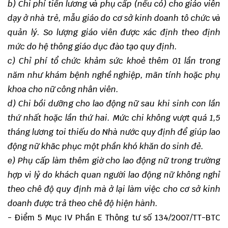
b) Chi phí tiền lương và phụ cấp (nếu có) cho giáo viên
dạy ở nhà trẻ, mẫu giáo do cơ sở kinh doanh tô chức và
quản lý. So lượng giáo viên được xác định theo định
mức do hệ thông giáo dục đào tạo quy định.
c) Chỉ phí tổ chức khảm sức khoẻ thêm 01 lần trong
năm như khám bệnh nghề nghiệp, mãn tính hoặc phụ
khoa cho nữ công nhân viên.
d) Chi bồi dưỡng cho lao động nữ sau khi sinh con lần
thứ nhất hoặc lần thứ hai. Mức chi không vượt quá 1,5
tháng lương toi thiếu do Nhà nước quy định để giúp lao
động nữ khãc phục một phần khó khăn do sinh đẻ.
e) Phụ cấp làm thêm giờ cho lao động nữ trong trường
hợp vì lỷ do khách quan người lao động nữ không nghỉ
theo chê độ quy định mà ở lại làm việc cho cơ sở kinh
doanh được trả theo chê độ hiện hành.
- Điểm 5 Mục IV Phần E Thông tư số 134/2007/TT-BTC