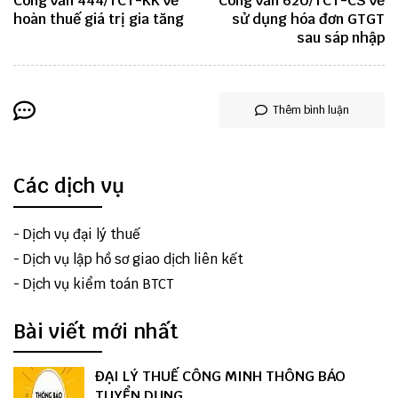
Công văn 444/TCT-KK về
Công văn 620/TCT-CS về
hoàn thuế giá trị gia tăng
sử dụng hóa đơn GTGT
sau sáp nhập
Thêm bình luận
Các dịch vụ
-
Dịch vụ đại lý thuế
-
Dịch vụ lập hồ sơ giao dịch liên kết
-
Dịch vụ kiểm toán BTCT
Bài viết mới nhất
ĐẠI LÝ THUẾ CÔNG MINH THÔNG BÁO
TUYỂN DỤNG