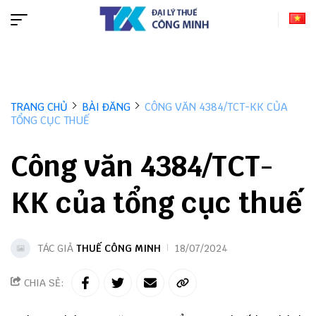
TRANG CHỦ
BÀI ĐĂNG
CÔNG VĂN 4384/TCT-KK CỦA
TỔNG CỤC THUẾ
Công văn 4384/TCT-
KK của tổng cục thuế
TÁC GIẢ
THUẾ CÔNG MINH
18/07/2024
CHIA SẺ: