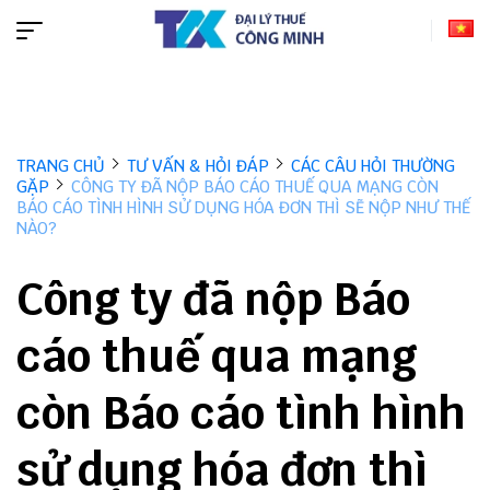
TRANG CHỦ
TƯ VẤN & HỎI ĐÁP
CÁC CÂU HỎI THƯỜNG
GẶP
CÔNG TY ĐÃ NỘP BÁO CÁO THUẾ QUA MẠNG CÒN
BÁO CÁO TÌNH HÌNH SỬ DỤNG HÓA ĐƠN THÌ SẼ NỘP NHƯ THẾ
NÀO?
Công ty đã nộp Báo
cáo thuế qua mạng
còn Báo cáo tình hình
sử dụng hóa đơn thì