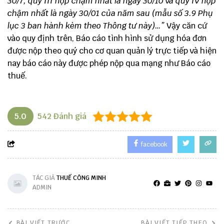
30/7, quý III nộp chậm nhất là ngày 30/10 và quý IV nộp
chậm nhất là ngày 30/01 của năm sau (mẫu số 3.9 Phụ
lục 3 ban hành kèm theo Thông tư này)…”
Vậy căn cứ
vào quy định trên, Báo cáo tình hình sử dụng hóa đơn
được nộp theo quý cho cơ quan quản lý trực tiếp và hiện
nay báo cáo này được phép nộp qua mạng như Báo cáo
thuế.
5.0
542
Đánh giá
facebook
TÁC GIẢ
THUẾ CÔNG MINH
ADMIN
BÀI VIẾT TRƯỚC
BÀI VIẾT TIẾP THEO