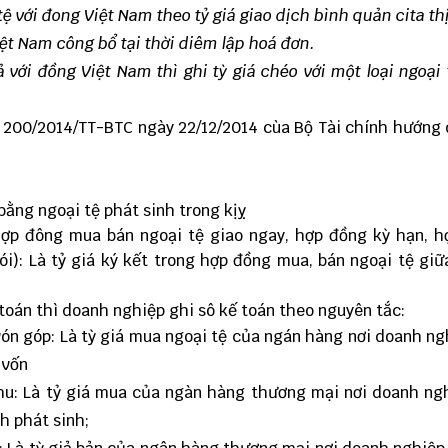
tệ với đong Việt Nam theo tỷ giá giao dịch bình quản cita th
ệt Nam công bổ tại thời diêm lập hoá đơn.
ả với đồng Việt Nam thì ghi tỳ giá chéo với một loại ngoại
ố 200/2014/TT-BTC ngày 22/12/2014 cùa Bộ Tài chính hướng
 bằng ngoại tệ phát sinh trong kịỵ
(hợp đông mua bán ngoại tệ giao ngay, hợp đồng kỳ hạn, 
i): Là tỷ giá ký kết trong hợp đồng mua, bán ngoại tệ gi
toán thì doanh nghiệp ghi sô kế toán theo nguyên tắc:
 vón góp: Là tỳ giá mua ngoại tệ của ngán hàng nơi doanh n
 vốn
thu: Là tỷ giá mua của ngàn hàng thương mại nơi doanh ng
h phát sinh;