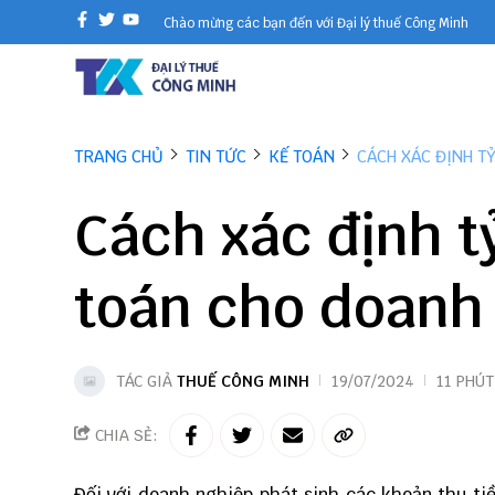
Chào mừng các bạn đến với Đại lý thuế Công Minh
TRANG CHỦ
TIN TỨC
KẾ TOÁN
CÁCH XÁC ĐỊNH T
Cách xác định t
toán cho doanh
TÁC GIẢ
THUẾ CÔNG MINH
19/07/2024
11 PHÚT
CHIA SẺ:
Đối với doanh nghiệp phát sinh các khoản thu tiề