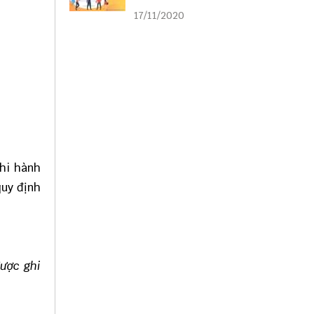
liên kết
17/11/2020
hi hành
quy định
được ghi