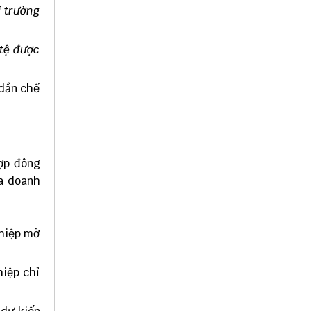
ị trường
 tệ được
 dần chế
hợp đông
ữa doanh
ghiệp mở
hiệp chỉ