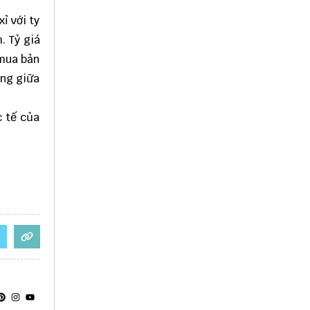
ỉ với ty
. Tỷ giá
 mua bản
ộng giữa
c tế của