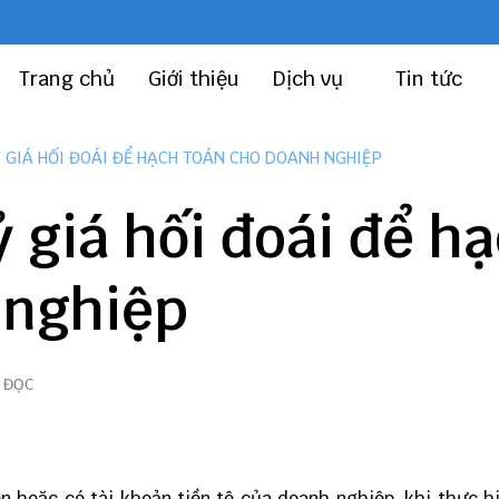
Trang chủ
Giới thiệu
Dịch vụ
Tin tức
Ỷ GIÁ HỐI ĐOÁI ĐỂ HẠCH TOÁN CHO DOANH NGHIỆP
ỷ giá hối đoái để h
 nghiệp
 ĐỌC
n hoặc có tài khoản tiền tệ của doanh nghiệp, khi thực h