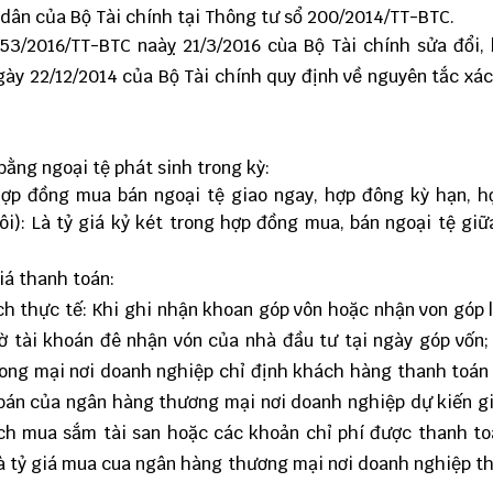
dân của Bộ Tài chính tại Thông tư sổ 200/2014/TT-BTC.
53/2016/TT-BTC naàỵ 21/3/2016 cùa Bộ Tài chính sửa đổi,
ày 22/12/2014 của Bộ Tài chính quy định về nguyên tắc xác
 bằng ngoại tệ phát sinh trong kỳ:
(hợp đồng mua bán ngoại tệ giao ngay, hợp đông kỳ hạn, 
i): Là tỷ giá kỷ két trong hợp đồng mua, bán ngoại tệ gi
iá thanh toán:
ch thực tế: Khi ghi nhận khoan góp vôn hoặc nhận von góp l
 tài khoán đê nhận vón của nhà đầu tư tại ngày góp vốn;
ong mại nơi doanh nghiệp chỉ định khách hàng thanh toán 
iá bán của ngân hàng thương mại nơi doanh nghiệp dự kiến g
dịch mua sắm tài san hoặc các khoản chỉ phí được thanh t
 là tỷ giá mua cua ngân hàng thương mại nơi doanh nghiệp t