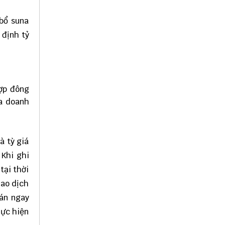
 bổ suna
 định tỷ
hợp đông
ữa doanh
à tỳ giá
 Khi ghi
tại thời
iao dịch
oán ngay
hực hiện