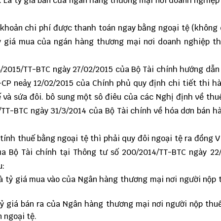
rả: Là tỳ giả bản của ngân hàng thương mại nơi doanh nghiệp
 khoản chi phí được thanh toán ngay bằng ngoại tệ (không
à tỳ giá mua của ngán hàng thương mại nơi doanh nghiệp t
6/2015/TT-BTC
ngày 27/02/2015 của Bộ Tài chính hướng dẫn
-CP neảỵ 12/02/2015 của Chính phủ quy định chi tiết thi h
ế và sứa đôi. bô sung một sô điêu của các Nghị định về thu
/TT-BTC ngày 31/3/2014 của Bộ Tài chính về hóa dơn bán h
ả tính thuế bằng ngoại tệ thì phải quy đôi ngoại tệ ra đồng 
ủa Bộ Tài chính tại
Thông tư số 200/2014/TT-BTC
ngày 22/
u:
là tỷ giá mua vào của Ngân hàng thương mại nơi người nộp
 tỷ giá bán ra của Ngân hàng thương mại nơi người nộp thu
 ngoại tệ.