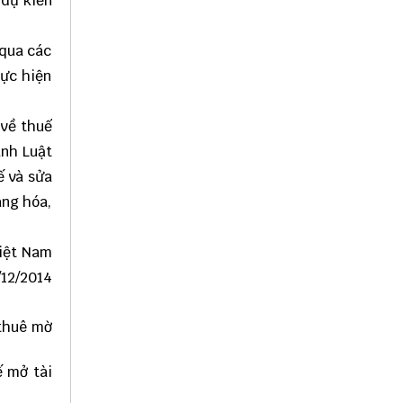
 dự kiến
 qua các
hực hiện
 về thuế
ành Luật
ế và sửa
àng hóa,
Việt Nam
12/2014
 thuê mờ
ế mở tài