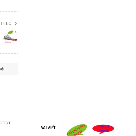
 THEO
uận
BÀI VIẾT