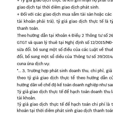
+ Tỷ giả giao dịch thực tế khi ghi nhận nợ phải t
giao dịch tại thời diêm giao dịch phát sinh.
+ Đối với các giao dịch mua sắm tài sàn hoặc các
tài khoản phải trà), tỷ giá giao dịch thực tế l
thanh toán.
Theo hướng dẫn tại Khoản 4 Điềụ 2
Thông tư số 2
GTGT và quan lý thuê tại Nghị định số 12/2015/NĐ
sừa đổi. bô sung một số điều của các Luật về thu
đổi, bổ sung một sổ diều của Thông tư số 39/2014
cuna úna dịch vụ:
"... 3, Trường hợp phát sinh doanh thu, chi phỉ, gi
theo tỷ giá giao dịch thực tể theo hướng dẫn c
hướng dân về chế độ kế toán doanh nghiệp như sa
Tỳ giả giao dịch thực tế để hạch toán doanh thu 
tài khoản.
Tỷ giá giao dịch thực tế để hạch toán chi phí là
khoán tại thời diêm phát sinh giao dịch thanh toán