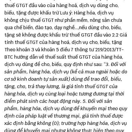
thuế GTGT đầu vào của hàng hoá, dịch vụ dùng cho,
biếu, tặng được khấu trừ Lưu ý: Hàng hóa, dịch vụ
không chịu thuế GTGT như phần mềm, nông sản chưa
qua chế biến, đào tạo, dạy nghề…,nếu dùng cho, biếu,
tặng sẽ không được khấu trừ thuế GTGT đầu vào 2.2 Giá
tính thuế GTGT của hàng hoá, dịch vụ cho, biếu, tặng
Theo khoản 3 và khoản 5 điều 7 thông tư 219/2013/TT-
BTC hướng dẫn về thuế suất thuế GTGT của hàng hóa,
dịch vụ dùng để cho, biếu, quy định như sau: “
3. Đối với
sản phẩm, hàng hóa, dịch vụ (kể cả mua ngoài hoặc do
cơ sở kinh doanh tự sản xuất) dùng để trao đổi, biếu,
tặng, cho, trả thay lương, là giá tính thuế GTGT của
hàng hóa, dịch vụ cùng loại hoặc tương đương tại thời
điểm phát sinh các hoạt động này.
5. Đối với sản
phẩm, hàng hóa, dịch vụ dùng để khuyến mại theo quy
định của pháp luật về thương mại, giá tính thuế được
xác định bằng không (0); trường hợp hàng hóa, dịch vụ
dùng để khuyến mại nhưng không thực hiện theo quy