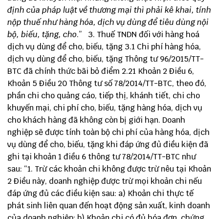
định của pháp luật về thương mại thì phải kê khai, tính
nộp thuế như hàng hóa, dịch vụ dùng để tiêu dùng nội
bộ, biếu, tặng, cho
.” 3. Thuế TNDN đối với hàng hoá
dịch vụ dùng để cho, biếu, tặng 3.1 Chi phí hàng hóa,
dịch vụ dùng để cho, biếu, tặng Thông tư 96/2015/TT-
BTC đã chính thức bãi bỏ điểm 2.21 Khoản 2 Điều 6,
Khoản 5 Điều 20 Thông tư số 78/2014/TT-BTC, theo đó,
phần chi cho quảng cáo, tiếp thị, khánh tiết, chi cho
khuyến mại, chi phí cho, biếu, tặng hàng hóa, dịch vụ
cho khách hàng đã không còn bị giới hạn. Doanh
nghiệp sẽ được tính toàn bộ chi phí của hàng hóa, dịch
vụ dùng để cho, biếu, tặng khi đáp ứng đủ điều kiện đã
ghi tại khoản 1 điều 6 thông tư 78/2014/TT-BTC như
sau: “1. Trừ các khoản chi không được trừ nêu tại Khoản
2 Điều này, doanh nghiệp được trừ mọi khoản chi nếu
đáp ứng đủ các điều kiện sau: a) Khoản chi thực tế
phát sinh liên quan đến hoạt động sản xuất, kinh doanh
của doanh nghiệp; b) Khoản chi có đủ hóa đơn, chứng