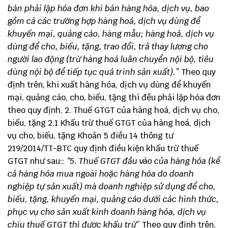
bán phải lập hóa đơn khi bán hàng hóa, dịch vụ, bao
gồm cả các trường hợp hàng hoá, dịch vụ dùng để
khuyến mại, quảng cáo, hàng mẫu; hàng hoá, dịch vụ
dùng để cho, biếu, tặng, trao đổi, trả thay lương cho
người lao động (trừ hàng hoá luân chuyển nội bộ, tiêu
dùng nội bộ để tiếp tục quá trình sản xuất).”
Theo quy
định trên, khi xuất hàng hóa, dịch vụ dùng để khuyến
mại, quảng cáo, cho, biếu, tặng thì đều phải lập hóa đơn
theo quy định. 2. Thuế GTGT của hàng hoá, dịch vụ cho,
biếu, tặng 2.1 Khấu trừ thuế GTGT của hàng hoá, dịch
vụ cho, biếu, tặng Khoản 5 điều 14 thông tư
219/2014/TT-BTC quy định điều kiện khấu trừ thuế
GTGT như sau::
“5. Thuế GTGT đầu vào của hàng hóa (kể
cả hàng hóa mua ngoài hoặc hàng hóa do doanh
nghiệp tự sản xuất) mà doanh nghiệp sử dụng để cho,
biếu, tặng, khuyến mại, quảng cáo dưới các hình thức,
phục vụ cho sản xuất kinh doanh hàng hóa, dịch vụ
chịu thuế GTGT thì được khấu trừ
” Theo quy định trên,