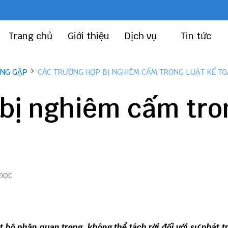
Trang chủ
Giới thiệu
Dịch vụ
Tin tức
ỜNG GẶP
CÁC TRƯỜNG HỢP BỊ NGHIÊM CẤM TRONG LUẬT KẾ T
 bị nghiêm cấm tro
 ĐỌC
bộ phận quan trong, không thể tách rời đối với sự phát t