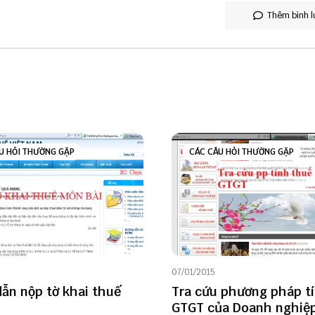
Thêm bình l
U HỎI THƯỜNG GẶP
CÁC CÂU HỎI THƯỜNG GẶP
07/01/2015
ẫn nộp tờ khai thuế
Tra cứu phương pháp t
i
GTGT của Doanh nghiệ