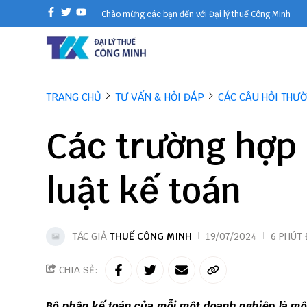
Chào mừng các bạn đến với Đại lý thuế Công Minh
TRANG CHỦ
TƯ VẤN & HỎI ĐÁP
CÁC CÂU HỎI THƯ
Các trường hợp
luật kế toán
TÁC GIẢ
THUẾ CÔNG MINH
19/07/2024
6 PHÚT
CHIA SẺ:
Bộ phận kế toán của mỗi một doanh nghiệp là một 