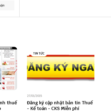
uận
TIN TỨC
27/01/2015
ính thuế
Đăng ký cập nhật bản tin Thuế
p
- Kế toán - CKS Miễn phí