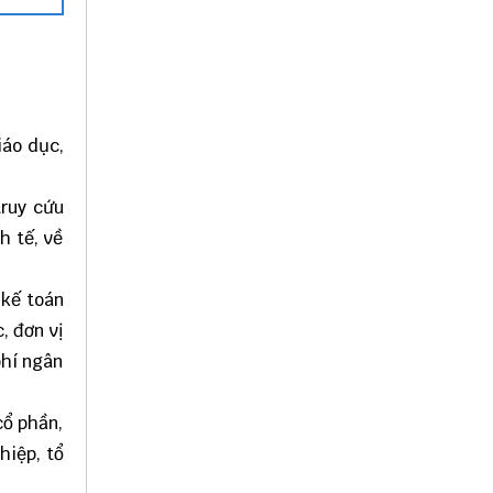
iáo dục,
truy cứu
h tế, về
 kế toán
, đơn vị
phí ngân
cổ phần,
hiệp, tổ