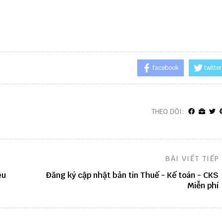
facebook
twitter
THEO DÕI:
BÀI VIẾT TIẾP
êu
Đăng ký cập nhật bản tin Thuế - Kế toán - CKS
Miễn phí