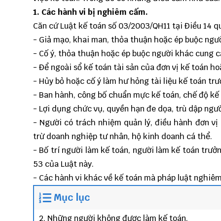
1. Các hành vi bị nghiêm cấm.
Căn cứ Luật kế toán số 03/2003/QH11 tại Điều 14 q
- Giả mạo, khai man, thỏa thuận hoặc ép buộc người
- Cố ý, thỏa thuận hoặc ép buộc người khác cung cấp
- Để ngoài sổ kế toán tài sản của đơn vị kế toán ho
- Hủy bỏ hoặc cố ý làm hư hỏng tài liệu kế toán trư
- Ban hành, công bố chuẩn mực kế toán, chế độ k
- Lợi dụng chức vụ, quyền hạn đe dọa, trù dập ngườ
- Người có trách nhiệm quản lý, điều hành đơn vị
trừ doanh nghiệp tư nhân, hộ kinh doanh cá thể.
- Bố trí người làm kế toán, người làm kế toán trưở
53 của Luật này.
- Các hành vi khác về kế toán mà pháp luật nghiê
Mục lục
2. Những người không được làm kế toán.