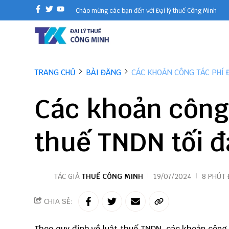
Chào mừng các bạn đến với Đại lý thuế Công Minh
TRANG CHỦ
BÀI ĐĂNG
CÁC KHOẢN CÔNG TÁC PHÍ 
Các khoản công 
thuế TNDN tối đ
TÁC GIẢ
THUẾ CÔNG MINH
19/07/2024
8 PHÚT
CHIA SẺ:
Theo quy định về luật thuế TNDN, các khoản công 