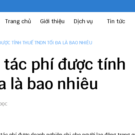
Trang chủ
Giới thiệu
Dịch vụ
Tin tức
ĐƯỢC TÍNH THUẾ TNDN TỐI ĐA LÀ BAO NHIÊU
tác phí được tính
a là bao nhiêu
 ĐỌC
tác phí được doanh nghiệp chi cho người lao động trong q