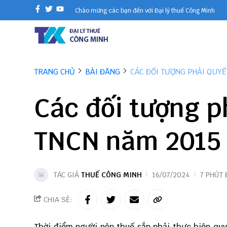
Chào mừng các bạn đến với Đại lý thuế Công Minh
TRANG CHỦ
BÀI ĐĂNG
CÁC ĐỐI TƯỢNG PHẢI QUYẾ
Các đối tượng p
TNCN năm 2015
TÁC GIẢ
THUẾ CÔNG MINH
16/07/2024
7 PHÚT
CHIA SẺ:
Thời điểm người nộp thuế sắp phải thực hiện
quy