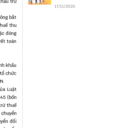
khấu trừ
liên kết
17/11/2020
hông bắt
thuế thu
oặc đóng
yết toán
inh khấu
 tổ chức
N.
của Luật
 45 (bốn
trừ thuế
p chuyển
uyển đổi