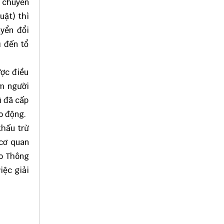
; chuyển
uật) thì
uyển đổi
ũ đến tổ
ược điều
ăm người
ũ đã cấp
o động.
khấu trừ
 cơ quan
eo
Thông
iệc giải