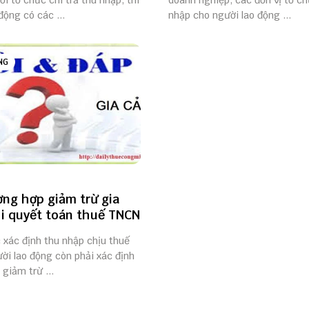
ới tổ chức chi trả thu nhập, thì
doanh nghiệp, các đơn vị tổ ch
động có các ...
nhập cho người lao động ...
NG
ờng hợp giảm trừ gia
i quyết toán thuế TNCN
 xác định thu nhập chịu thuế
ời lao động còn phải xác định
giảm trừ ...