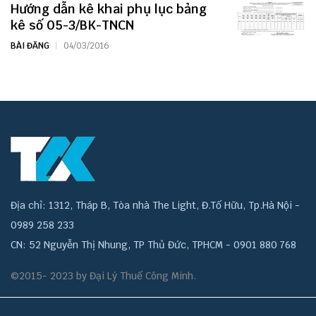
Hướng dẫn kê khai phụ lục bảng
kê số 05-3/BK-TNCN
BÀI ĐĂNG
04/03/2016
Địa chỉ: 1312, Tháp B, Tòa nhà The Light, Đ.Tố Hữu, Tp.Hà Nội -
0989 258 233
CN: 52 Nguyễn Thị Nhung, TP Thủ Đức, TPHCM - 0901 880 768
©2015- 2023 by Đại Lý Thuế Công Minh.