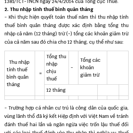
1381/TCT-TNCN ngày 24/4/2014 của Tổng cục Thuế.
2. Thu nhập tính thuế bình quân tháng
- Khi thực hiện quyết toán thuế năm thì thu nhập tính
thuế bình quân tháng được xác định bằng tổng thu
nhập cả năm (12 tháng) trừ (-) tổng các khoản giảm trừ
của cả năm sau đó chia cho 12 tháng, cụ thể như sau:
Tổng thu
Tổng các
Thu nhập
nhập
-
khoản
tính thuế
chịu
=
giảm trừ
bình quân
thuế
tháng
12 tháng
- Trường hợp cá nhân cư trú là công dân của quốc gia,
vùng lãnh thổ đã ký kết Hiệp định với Việt Nam về tránh
đánh thuế hai lần và ngăn ngừa việc trốn lậu thuế đối
với các loại thuế đánh vào thu nhập thì nghĩa vụ thuế