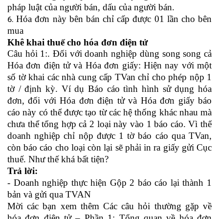
pháp luật của người bán, dấu của người bán.
Hóa đơn này bên bán chỉ cấp được 01 lần cho bên
mua
Khê khai thuế cho hóa đơn điện tử
Câu hỏi 1:. Đối với doanh nghiệp dùng song song cả
Hóa đơn điện tử và Hóa đơn giấy: Hiện nay với một
số tờ khai các nhà cung cấp TVan chỉ cho phép nộp 1
tờ / định kỳ. Ví dụ Báo cáo tình hình sử dụng hóa
đơn, đối với Hóa đơn điện tử và Hóa đơn giấy báo
cáo này có thể được tạo từ các hệ thống khác nhau mà
chưa thể tổng hợp cả 2 loại này vào 1 báo cáo. Vì thế
doanh nghiệp chỉ nộp được 1 tờ báo cáo qua TVan,
còn báo cáo cho loại còn lại sẽ phải in ra giấy gửi Cục
thuế. Như thế khá bất tiện?
Trả lời:
- Doanh nghiệp thực hiện Gộp 2 báo cáo lại thành 1
bản và gửi qua TVAN
Mời các bạn xem thêm
Các câu hỏi thường gặp về
hóa đơn điện tử – Phần 1: Tổng quan về hóa đơn