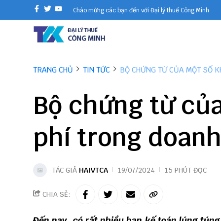
Chào mừng các bạn đến với Đại lý thuế Công Minh
TRANG CHỦ
TIN TỨC
BỘ CHỨNG TỪ CỦA MỘT SỐ K
Bộ chứng từ của
phí trong doan
TÁC GIẢ
HAIVTCA
19/07/2024
15 PHÚT ĐỌC
CHIA SẺ:
Đến nay, có rất nhiều bạn kế toán lúng túng