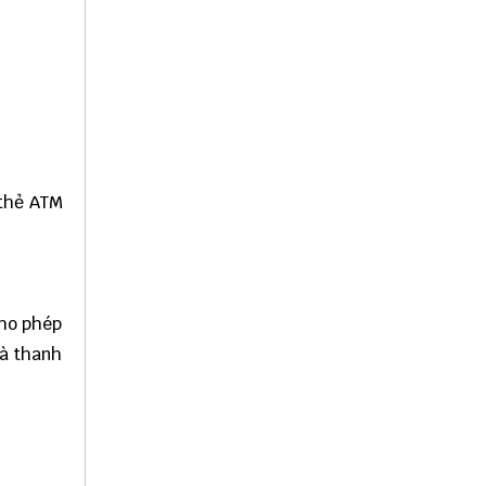
 thẻ ATM
cho phép
và thanh