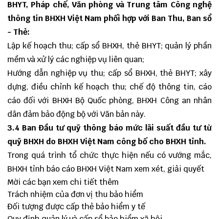
BHYT, Pháp chế, Văn phòng và Trung tâm Công nghệ
thông tin BHXH Việt Nam phối hợp với Ban Thu, Ban sổ
- Thẻ:
Lập kế hoạch thu; cấp sổ BHXH, thẻ BHYT; quản lý phần
mềm và xử lý các nghiệp vụ liên quan;
Hướng dẫn nghiệp vụ thu; cấp sổ BHXH, thẻ BHYT; xây
dựng, điều chỉnh kế hoạch thu; chế độ thông tin, cáo
cáo đối với BHXH Bộ Quốc phòng, BHXH Công an nhân
dân đảm bảo động bộ với Văn bản này.
3.4 Ban Đầu tư quỹ thông báo mức lãi suất đầu tư từ
quỹ BHXH do BHXH Việt Nam công bố cho BHXH tỉnh.
Trong quá trình tổ chức thực hiện nếu có vướng mắc,
BHXH tỉnh báo cáo BHXH Việt Nam xem xét, giải quyết
Mời các bạn xem chi tiết thêm
Trách nhiệm của đơn vị thu bảo hiểm
Đối tượng được cấp thẻ bảo hiểm y tế
Quy định quản lý và cấp sổ bảo hiểm xã hội