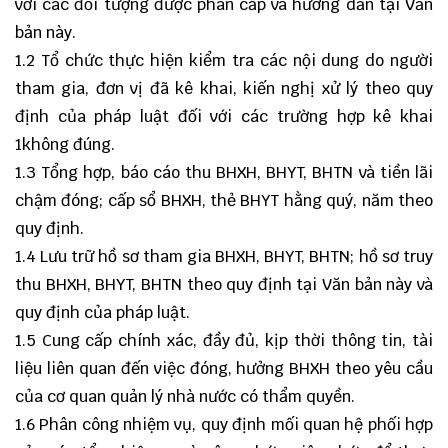
với các đối tượng được phân cấp và hướng dẫn tại Văn
bản này.
1.2 Tổ chức thực hiện kiểm tra các nội dung do người
tham gia, đơn vị đã kê khai, kiến nghị xử lý theo quy
định của pháp luật đối với các trường hợp kê khai
1không đúng.
1.3 Tổng hợp, báo cáo thu BHXH, BHYT, BHTN và tiền lãi
chậm đóng; cấp sổ BHXH, thẻ BHYT hằng quý, năm theo
quy định.
1.4 Lưu trữ hồ sơ tham gia BHXH, BHYT, BHTN; hồ sơ truy
thu BHXH, BHYT, BHTN theo quy định tại Văn bản này và
quy định của pháp luật.
1.5 Cung cấp chính xác, đầy đủ, kịp thời thông tin, tài
liệu liên quan đến việc đóng, hưởng BHXH theo yêu cầu
của cơ quan quản lý nhà nước có thẩm quyền.
1.6 Phân công nhiệm vụ, quy định mối quan hệ phối hợp