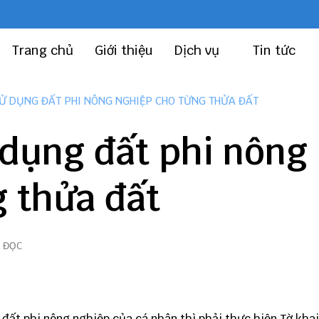
Trang chủ
Giới thiệu
Dịch vụ
Tin tức
SỬ DỤNG ĐẤT PHI NÔNG NGHIỆP CHO TỪNG THỬA ĐẤT
 dụng đất phi nông
 thửa đất
T ĐỌC
đất phi nông nghiệp của cá nhân thì phải thực hiện Tờ kha