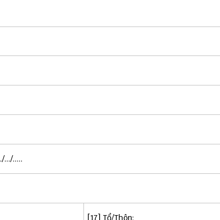
./.....
[17] Tổ/Thôn: