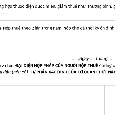
ờng hợp thuộc diện được miễn, giảm thuế như: thương binh, 
.....
  Nộp thuế theo 2 lần trong năm  Nộp cho cả thời kỳ ổn định
.... ,
Ngày .... tháng.....
 và tên:
ĐẠI DIỆN HỢP PHÁP CỦA NGƯỜI NỘP THUẾ
Chứng c
ng dấu (nếu có)
II/ PHẦN XÁC ĐỊNH CỦA CƠ QUAN CHỨC NĂ