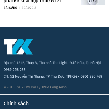
phải kê khai nộp thuế GTGT
BÀI ĐĂNG
30/11/2015
Địa chỉ: 1312, Tháp B, Tòa nhà The Light, Đ.Tố Hữu, Tp.Hà Nội -
0989 258 233
CN: 52 Nguyễn Thị Nhung, TP Thủ Đức, TPHCM - 0901 880 768
©2015- 2023 by Đại Lý Thuế Công Minh.
Chính sách