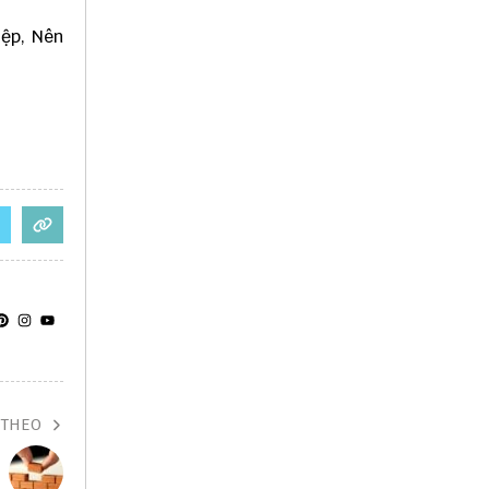
iệp, Nên
 THEO