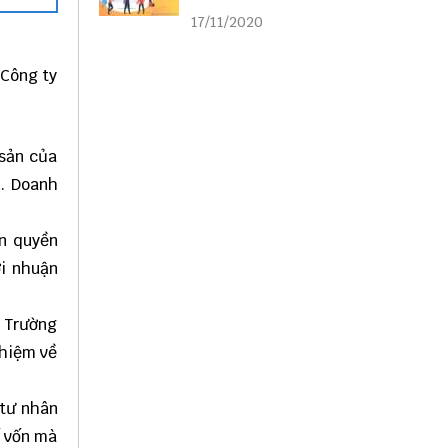
liên kết
17/11/2020
 Công ty
 sản của
. Doanh
àn quyền
ợi nhuận
. Trường
nhiệm về
 tư nhân
ố vốn mà