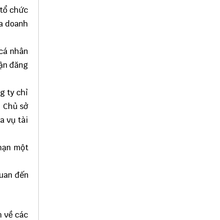
 tổ chức
ủa doanh
 cá nhân
hận đăng
g ty chỉ
. Chủ sở
a vụ tài
 hạn một
quan đến
m về các