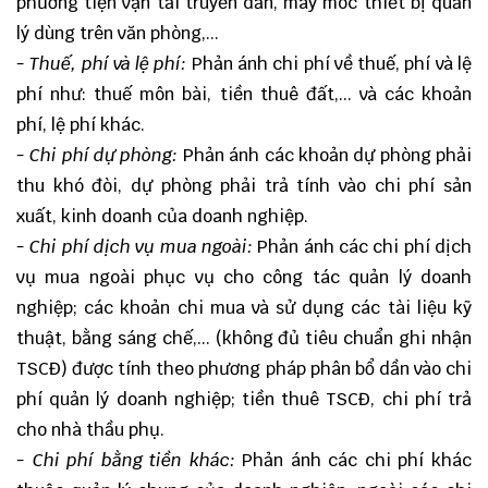
phương tiện vận tải truyền dẫn, máy móc thiết bị quản
lý dùng trên văn phòng,...
- Thuế, phí và lệ phí:
Phản ánh chi phí về thuế, phí và lệ
phí như: thuế môn bài, tiền thuê đất,... và các khoản
phí, lệ phí khác.
- Chi phí dự phòng:
Phản ánh các khoản dự phòng phải
thu khó đòi, dự phòng phải trả tính vào chi phí sản
xuất, kinh doanh của doanh nghiệp.
- Chi phí dịch vụ mua ngoài:
Phản ánh các chi phí dịch
vụ mua ngoài phục vụ cho công tác quản lý doanh
nghiệp; các khoản chi mua và sử dụng các tài liệu kỹ
thuật, bằng sáng chế,... (không đủ tiêu chuẩn ghi nhận
TSCĐ) được tính theo phương pháp phân bổ dần vào chi
phí quản lý doanh nghiệp; tiền thuê TSCĐ, chi phí trả
cho nhà thầu phụ.
- Chi phí bằng tiền khác:
Phản ánh các chi phí khác