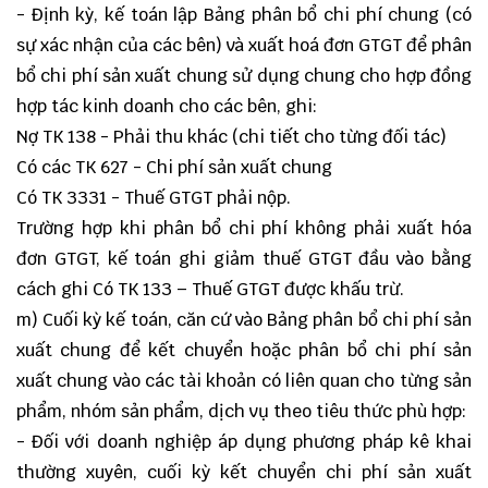
- Định kỳ, kế toán lập Bảng phân bổ chi phí chung (có
sự xác nhận của các bên) và xuất hoá đơn GTGT để phân
bổ chi phí sản xuất chung sử dụng chung cho hợp đồng
hợp tác kinh doanh cho các bên, ghi:
Nợ TK 138 - Phải thu khác (chi tiết cho từng đối tác)
Có các TK 627 - Chi phí sản xuất chung
Có TK 3331 - Thuế GTGT phải nộp.
Trường hợp khi phân bổ chi phí không phải xuất hóa
đơn GTGT, kế toán ghi giảm thuế GTGT đầu vào bằng
cách ghi Có TK 133 – Thuế GTGT được khấu trừ.
m) Cuối kỳ kế toán, căn cứ vào Bảng phân bổ chi phí sản
xuất chung để kết chuyển hoặc phân bổ chi phí sản
xuất chung vào các tài khoản có liên quan cho từng sản
phẩm, nhóm sản phẩm, dịch vụ theo tiêu thức phù hợp:
- Đối với doanh nghiệp áp dụng phương pháp kê khai
thường xuyên, cuối kỳ kết chuyển chi phí sản xuất