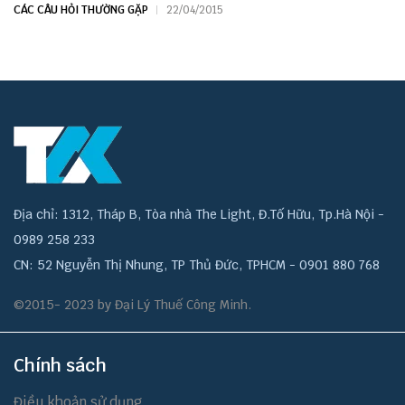
CÁC CÂU HỎI THƯỜNG GẶP
22/04/2015
Địa chỉ: 1312, Tháp B, Tòa nhà The Light, Đ.Tố Hữu, Tp.Hà Nội -
0989 258 233
CN: 52 Nguyễn Thị Nhung, TP Thủ Đức, TPHCM - 0901 880 768
©2015- 2023 by Đại Lý Thuế Công Minh.
Chính sách
Điều khoản sử dụng