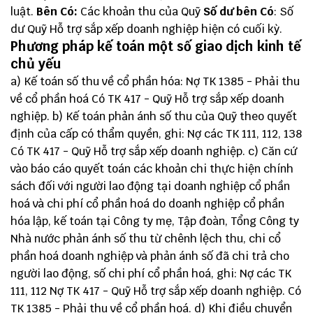
luật.
Bên Có:
Các khoản thu của Quỹ
Số dư bên Có
: Số
dư Quỹ Hỗ trợ sắp xếp doanh nghiệp hiện có cuối kỳ.
Phương pháp kế toán một số giao dịch kinh tế
chủ yếu
a) Kế toán số thu về cổ phần hóa: Nợ TK 1385 - Phải thu
về cổ phần hoá Có TK 417 - Quỹ Hỗ trợ sắp xếp doanh
nghiệp. b) Kế toán phản ánh số thu của Quỹ theo quyết
định của cấp có thẩm quyền, ghi: Nợ các TK 111, 112, 138
Có TK 417 - Quỹ Hỗ trợ sắp xếp doanh nghiệp. c) Căn cứ
vào báo cáo quyết toán các khoản chi thực hiện chính
sách đối với người lao động tại doanh nghiệp cổ phần
hoá và chi phí cổ phần hoá do doanh nghiệp cổ phần
hóa lập, kế toán tại Công ty mẹ, Tập đoàn, Tổng Công ty
Nhà nước phản ánh số thu từ chênh lệch thu, chi cổ
phần hoá doanh nghiệp và phản ánh số đã chi trả cho
người lao động, số chi phí cổ phần hoá, ghi: Nợ các TK
111, 112 Nợ TK 417 - Quỹ Hỗ trợ sắp xếp doanh nghiệp. Có
TK 1385 - Phải thu về cổ phần hoá. d) Khi điều chuyển