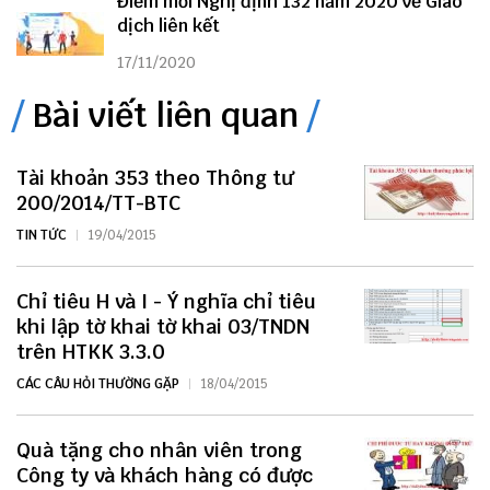
Điểm mới Nghị định 132 năm 2020 về Giao
dịch liên kết
17/11/2020
Bài viết liên quan
Tài khoản 353 theo Thông tư
200/2014/TT-BTC
TIN TỨC
19/04/2015
Chỉ tiêu H và I - Ý nghĩa chỉ tiêu
khi lập tờ khai tờ khai 03/TNDN
trên HTKK 3.3.0
CÁC CÂU HỎI THƯỜNG GẶP
18/04/2015
Quà tặng cho nhân viên trong
Công ty và khách hàng có được