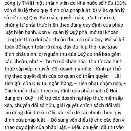
công ty TNHH một thành viên do Nhà nước sở hữu 100%
vốn điều lệ theo quy định của pháp luật. b) Việc quản lý
và sử dụng Quỹ; Báo cáo, quyết toán; Lưu trữ hồ sơ,
chứng từ phải thực hiện theo đúng quy định của pháp
luật hiện hành. Đơn vị quản lý Quỹ phải mở tài khoản
riêng để theo dõi các khoản thu, chi của Quỹ; Mở sổ kế
toán để hạch toán rõ ràng, đầy đủ, kịp thời các giao
dịch phát sinh. c) Nguồn thu của Quỹ có thể bao gồm
các khoản, như: - Thu từ cổ phần hóa; Thu từ các hình
thức sắp xếp, chuyển đổi doanh nghiệp; - Kinh phí hỗ
trợ theo quyết định của cơ quan có thẩm quyền; - Lãi
tiền gửi của Quỹ tại ngân hàng; - Tiền phạt chậm nộp; -
Các khoản khác theo quy định của pháp luật. d) Nội
dung chi Quỹ - Hỗ trợ các doanh nghiệp thực hiện sắp
xếp, chuyển đổi sở hữu, giải quyết chính sách đối với
lao động dôi dư và xử lý các vấn đề tài chính theo quy
định của pháp luật; - Bổ sung vốn điều lệ cho các đơn vị
theo quy định của pháp luật; - Điều chuyển, đầu tư vào