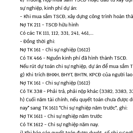
sự nghiệp, kinh phí dự án:
- Khi mua sắm TSCĐ, xây dựng công trình hoàn thà
Nợ TK 211 - TSCĐ hữu hình
Có các TK 111, 112, 331, 241, 461,...
- Đồng thời ghi:
Nợ TK 161 - Chi sự nghiệp (1612)
Có TK 466 - Nguồn kinh phí đã hình thành TSCĐ.
Nếu rút dự toán chi sự nghiệp, dự án để mua sắm 
g) Khi trích BHXH, BHYT, BHTN, KPCĐ của người lao
Nợ TK 161 - Chi sự nghiệp (1612)
Có TK 338 - Phải trả, phải nộp khác (3382, 3383, 3
h) Cuối năm tài chính, nếu quyết toán chưa được d
nay" sang TK 1611 "Chi sự nghiệp năm trước", ghi:
Nợ TK 1611 - Chi sự nghiệp năm trước
Có TK 1612 - Chi sự nghiệp năm nay.
i) Khi báo cáo quyết toán được duyệt, số chi sự ng