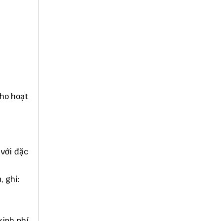
cho hoạt
 với đặc
, ghi:
kinh phí