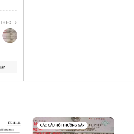
 THEO
uận
CÁC CÂU HỎI THƯỜNG GẶP