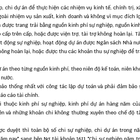
, chi dự án để thực hiện các nhiệm vụ kinh tế, chính trị, x
oài nhiệm vụ sản xuất, kinh doanh và không vì mục đích l
 được trang trải bằng nguồn kinh phí sự nghiệp, nguồn kin
ấp trên cấp, hoặc được viện trợ, tài trợ không hoàn lại. T
ạt động sự nghiệp, hoạt động dự án được Ngân sách Nhà n
không hoàn lại, hoặc được thu các khoản thu sự nghiệp để tr
dự án theo từng nguồn kinh phí, theo niên độ kế toán, niên k
 nước.
bảo thống nhất với công tác lập dự toán và phải đảm bảo
áo cáo tài chính.
i thuộc kinh phí sự nghiệp, kinh phí dự án hàng năm củ
ên và những khoản chi không thường xuyên theo chế độ tà
ợc duyệt thì toàn bộ số chi sự nghiệp, chi dự án trong 
năm nay" sang bên Nợ tài khoản 1611 "Chi sự nghiệp năm t