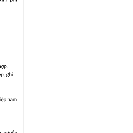
hợp.
p, ghi:
hiệp năm
p, nguồn