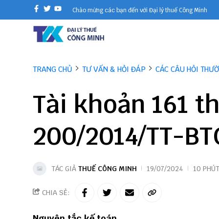
Chào mừng các bạn đến với Đại lý thuế Công Minh
TRANG CHỦ
TƯ VẤN & HỎI ĐÁP
CÁC CÂU HỎI THƯ
Tài khoản 161 t
200/2014/TT-BT
TÁC GIẢ
THUẾ CÔNG MINH
19/07/2024
10 PHÚ
CHIA SẺ:
Nguyên tắc kế toán