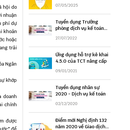
DỤNG
07/05/2025
ã hội do
ợi nhuận
Tuyển dụng Trưởng
h phí dự
phòng dịch vụ kế toán
ài khoản
năm 2022
27/07/2022
ước hoặc
ang trải
Ứng dụng hỗ trợ kê khai
4.5.0 của TCT nâng cấp
hóa Ngân
09/01/2021
 sự khớp
Tuyển dụng nhân sự
2020 - Dịch vụ kế toán
a doanh
02/12/2020
i chính
Điểm mới Nghị định 132
năm được
năm 2020 về Giao dịch
rước" để