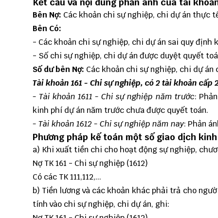
Kết cấu và nội dung phản ánh của tài khoản
Bên Nợ:
Các khoản chi sự nghiệp, chi dự án thực tế
Bên Có:
- Các khoản chi sự nghiệp, chi dự án sai quy định 
- Số chi sự nghiệp, chi dự án được duyệt quyết toá
Số dư bên Nợ:
Các khoản chi sự nghiệp, chi dự án
Tài khoản 161 - Chi sự nghiệp, có 2 tài khoản cấp 2
- Tài khoản 1611 - Chi sự nghiệp năm trước
: Phản
kinh phí dự án năm trước chưa được quyết toán.
- Tài khoản 1612 - Chi sự nghiệp năm nay
: Phản án
Phương pháp kế toán một số giao dịch kinh
a) Khi xuất tiền chi cho hoạt động sự nghiệp, chươ
Nợ TK 161 - Chi sự nghiệp (1612)
Có các TK 111,112,...
b) Tiền lương và các khoản khác phải trả cho ngư
tính vào chi sự nghiệp, chi dự án, ghi:
Nợ TK 161 - Chi sự nghiệp (1612)