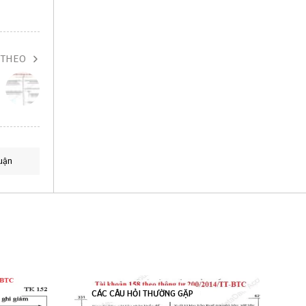
 THEO
uận
CÁC CÂU HỎI THƯỜNG GẶP