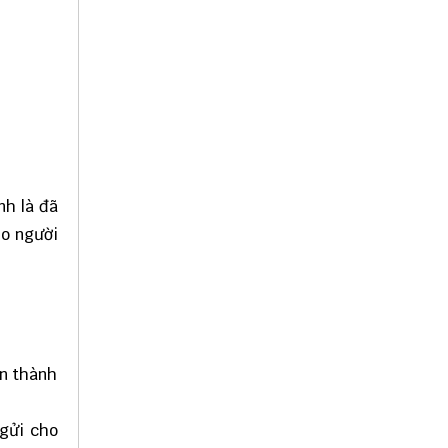
nh là đã
ho người
án thành
 gửi cho