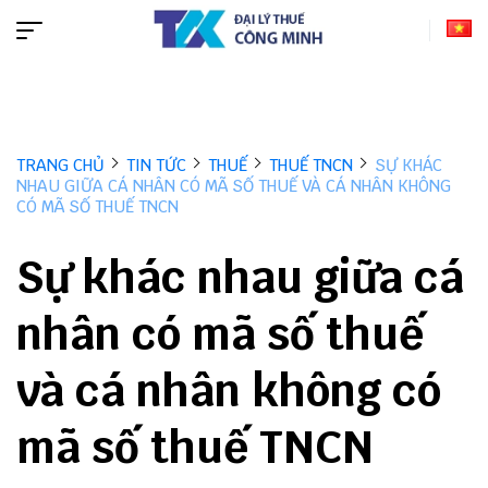
TRANG CHỦ
TIN TỨC
THUẾ
THUẾ TNCN
SỰ KHÁC
NHAU GIỮA CÁ NHÂN CÓ MÃ SỐ THUẾ VÀ CÁ NHÂN KHÔNG
CÓ MÃ SỐ THUẾ TNCN
Sự khác nhau giữa cá
nhân có mã số thuế
và cá nhân không có
mã số thuế TNCN