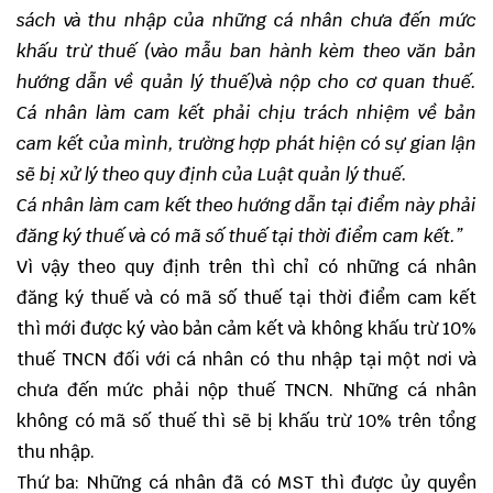
sách và thu nhập của những cá nhân chưa đến mức
khấu trừ thuế (vào mẫu ban hành kèm theo văn bản
hướng dẫn về quản lý thuế)và nộp cho cơ quan thuế.
Cá nhân làm cam kết phải chịu trách nhiệm về bản
cam kết của mình, trường hợp phát hiện có sự gian lận
sẽ bị xử lý theo quy định của Luật quản lý thuế.
Cá nhân làm cam kết theo hướng dẫn tại điểm này phải
đăng ký thuế và có mã số thuế tại thời điểm cam kết.”
Vì vậy theo quy định trên thì chỉ có những cá nhân
đăng ký thuế và có mã số thuế tại thời điểm cam kết
thì mới được ký vào bản cảm kết và không khấu trừ 10%
thuế TNCN đối với cá nhân có thu nhập tại một nơi và
chưa đến mức phải nộp thuế TNCN. Những cá nhân
không có mã số thuế thì sẽ bị khấu trừ 10% trên tổng
thu nhập.
Thứ ba: Những cá nhân đã có MST thì được ủy quyền