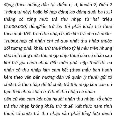
động (theo hướng dẫn tại điểm c, d, khoản 2, Điều 2
Thông tư này) hoặc ký hợp đồng lao động dưới ba (03)
tháng có tổng mức trả thu nhập từ hai triệu
(2.000.000) đồng/lần trở lên thì phải khấu trừ thuế
theo mức 10% trên thu nhập trước khi trả cho cá nhân.
Trường hợp cá nhân chỉ có duy nhất thu nhập thuộc
đối tượng phải khấu trừ thuế theo tỷ lệ nêu trên nhưng
ước tính tổng mức thu nhập chịu thuế của cá nhân sau
khi trừ gia cảnh chưa đến mức phải nộp thuế thì cá
nhân có thu nhập làm cam kết (theo mẫu ban hành
kèm theo văn bản hướng dẫn về quản lý thuế) gửi tổ
chức trả thu nhập để tổ chức trả thu nhập làm căn cứ
tạm thời chưa khấu trừ thuế thu nhập cá nhân.
Căn cứ vào cam kết của người nhận thu nhập, tổ chức
trả thu nhập không khấu trừ thuế. Kết thúc năm tính
thuế, tổ chức trả thu nhập vẫn phải tổng hợp danh