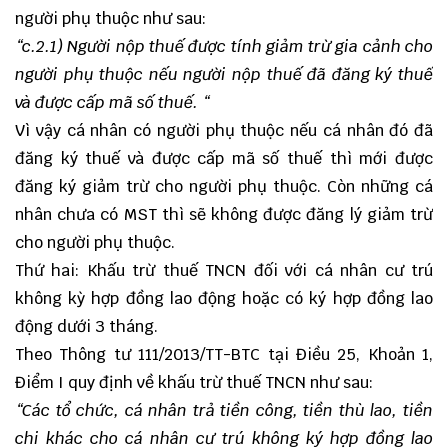
người phụ thuộc như sau:
“c.2.1) Người nộp thuế được tính giảm trừ gia cảnh cho
người phụ thuộc nếu người nộp thuế đã đăng ký thuế
và được cấp mã số thuế. “
Vì vậy cá nhân có người phụ thuộc nếu cá nhân đó đã
đăng ký thuế và được cấp mã số thuế thì mới được
đăng ký giảm trừ cho người phụ thuộc. Còn những cá
nhân chưa có MST thì sẽ không được đăng lý giảm trừ
cho người phụ thuộc.
Thứ hai: Khấu trừ thuế TNCN đối với cá nhân cư trú
không kỳ hợp đồng lao động hoặc có ký hợp đồng lao
động dưới 3 tháng.
Theo Thông tư 111/2013/TT-BTC tại Điều 25, Khoản 1,
Điểm I quy định về khấu trừ thuế TNCN như sau:
“Các tổ chức, cá nhân trả tiền công, tiền thù lao, tiền
chi khác cho cá nhân cư trú không ký hợp đồng lao