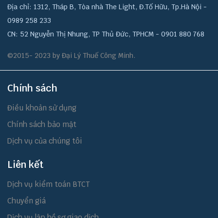
Địa chỉ: 1312, Tháp B, Tòa nhà The Light, Đ.Tố Hữu, Tp.Hà Nội -
0989 258 233
CN: 52 Nguyễn Thị Nhung, TP Thủ Đức, TPHCM - 0901 880 768
©2015- 2023 by Đại Lý Thuế Công Minh.
Chính sách
Điều khoản sử dụng
Chính sách bảo mật
Dịch vụ của chúng tôi
Liên kết
Dịch vụ kiểm toán BTCT
Chuyển giá
Dịch vụ lập hồ sơ giao dịch