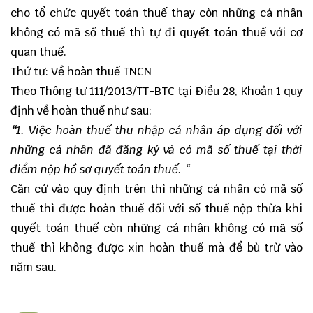
cho tổ chức quyết toán thuế thay còn những cá nhân
không có mã số thuế thì tự đi quyết toán thuế với cơ
quan thuế.
Thứ tư: Về hoàn thuế TNCN
Theo Thông tư 111/2013/TT-BTC tại Điều 28, Khoản 1 quy
định về hoàn thuế như sau:
“
1. Việc hoàn thuế thu nhập cá nhân áp dụng đối với
những cá nhân đã đăng ký và có mã số thuế tại thời
điểm nộp hồ sơ quyết toán thuế. “
Căn cứ vào quy định trên thì những cá nhân có mã số
thuế thì được hoàn thuế đối với số thuế nộp thừa khi
quyết toán thuế còn những cá nhân không có mã số
thuế thì không được xin hoàn thuế mà để bù trừ vào
năm sau.