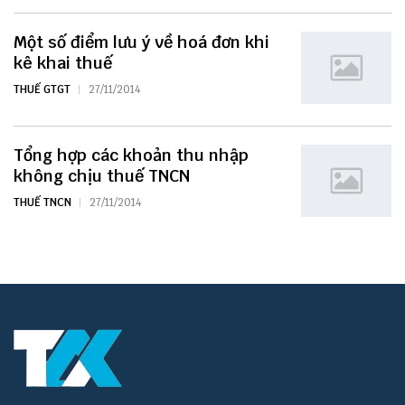
Một số điểm lưu ý về hoá đơn khi
kê khai thuế
THUẾ GTGT
27/11/2014
Tổng hợp các khoản thu nhập
không chịu thuế TNCN
THUẾ TNCN
27/11/2014